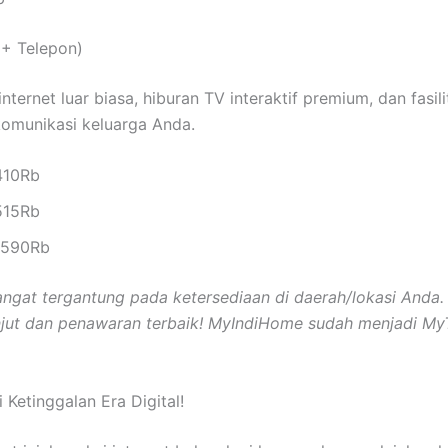
 + Telepon)
ternet luar biasa, hiburan TV interaktif premium, dan fasi
komunikasi keluarga Anda.
410Rb
515Rb
p590Rb
ngat tergantung pada ketersediaan di daerah/lokasi Anda
njut dan penawaran terbaik! MyIndiHome sudah menjadi MyT
etinggalan Era Digital!