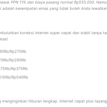
masuk PPN 11% dan biaya pasang normal Rp555.000. Namun,
ni adalah kesempatan emas yang tidak boleh Anda lewatkan
butuhkan koneksi internet super cepat dan stabil tanpa t
tas!
240Rb/Rp270Rb
270Rb/Rp290Rb
p375Rb/Rp375Rb
p515Rb/Rp540Rb
menginginkan hiburan lengkap. Internet cepat plus tayanga