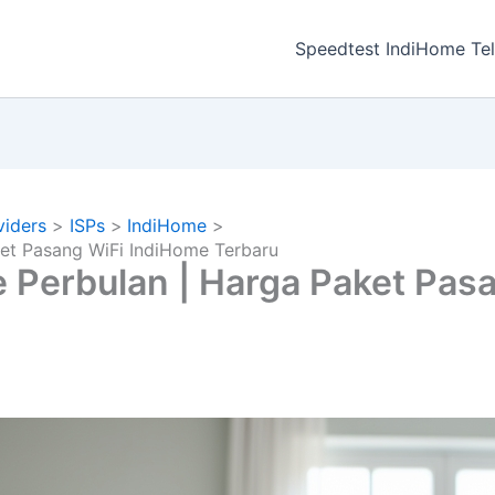
a
Speedtest IndiHome Te
viders
ISPs
IndiHome
et Pasang WiFi IndiHome Terbaru
 Perbulan | Harga Paket Pas