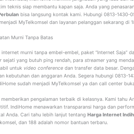
, tim teknis siap membantu kapan saja. Anda yang penasar
Perbulan
bisa langsung kontak kami. Hubungi 0813-1430-05
 menjadi MyTelkomsel dan layanan pelanggan sekarang di 1
patan Murni Tanpa Batas
nternet murni tanpa embel-embel, paket “Internet Saja” dar
r
sejati yang butuh ping rendah, para
streamer
yang mendam
abil untuk
video conference
dan transfer data besar. Den
gan kebutuhan dan anggaran Anda. Segera hubungi 0813-1
IndiHome sudah menjadi MyTelkomsel ya dan call center bukan
uk memberikan pengalaman terbaik di kelasnya. Kami tahu 
tif. IndiHome menawarkan transparansi harga dan performa 
tal Anda. Cari tahu lebih lanjut tentang
Harga Internet Ind
lkomsel, dan 188 adalah nomor bantuan terbaru.