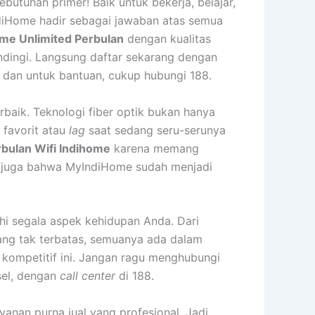
ebutuhan primer! Baik untuk bekerja, belajar,
ndiHome hadir sebagai jawaban atas semua
me Unlimited Perbulan
dengan kualitas
andingi. Langsung daftar sekarang dengan
 dan untuk bantuan, cukup hubungi 188.
rbaik. Teknologi fiber optik bukan hanya
 favorit atau
lag
saat sedang seru-serunya
bulan Wifi Indihome
karena memang
gat juga bahwa MyIndiHome sudah menjadi
hi segala aspek kehidupan Anda. Dari
yang tak terbatas, semuanya ada dalam
kompetitif ini. Jangan ragu menghubungi
sel, dengan
call center
di 188.
yanan purna jual yang profesional. Jadi,