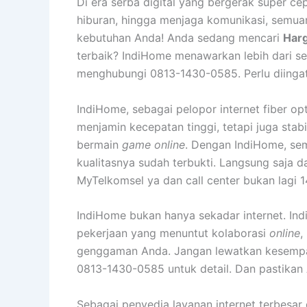
Di era serba digital yang bergerak super cep
hiburan, hingga menjaga komunikasi, semuan
kebutuhan Anda! Anda sedang mencari
Harg
terbaik? IndiHome menawarkan lebih dari se
menghubungi 0813-1430-0585. Perlu diingat
IndiHome, sebagai pelopor internet fiber op
menjamin kecepatan tinggi, tetapi juga stabi
bermain
game online
. Dengan IndiHome, sem
kualitasnya sudah terbukti. Langsung saja 
MyTelkomsel ya dan call center bukan lagi 1
IndiHome bukan hanya sekadar internet. In
pekerjaan yang menuntut kolaborasi
online
,
genggaman Anda. Jangan lewatkan kesemp
0813-1430-0585 untuk detail. Dan pastika
Sebagai penyedia layanan internet terbesar 