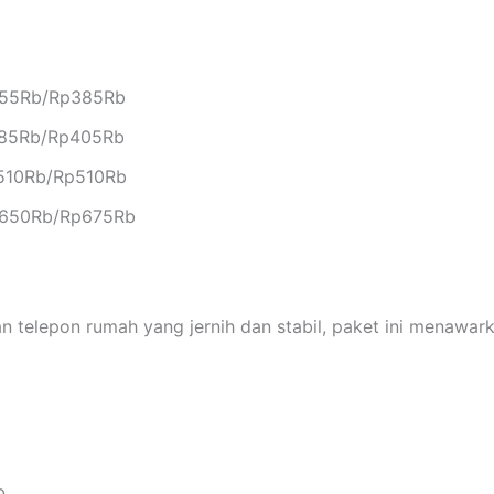
355Rb/Rp385Rb
385Rb/Rp405Rb
p510Rb/Rp510Rb
p650Rb/Rp675Rb
telepon rumah yang jernih dan stabil, paket ini menawarka
b
b
b