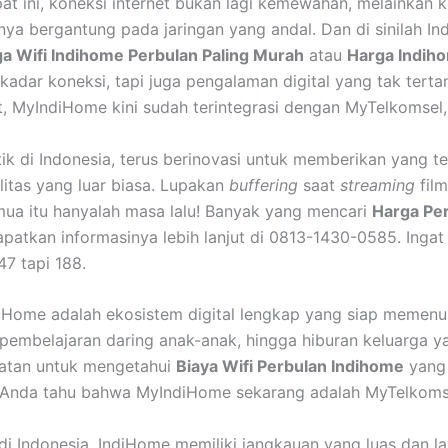
at ini, koneksi internet bukan lagi kemewahan, melainkan k
ya bergantung pada jaringan yang andal. Dan di sinilah I
a Wifi Indihome Perbulan Paling Murah
atau
Harga Indiho
kadar koneksi, tapi juga pengalaman digital yang tak tert
, MyIndiHome kini sudah terintegrasi dengan MyTelkomsel,
tik di Indonesia, terus berinovasi untuk memberikan yang te
litas yang luar biasa. Lupakan
buffering
saat
streaming
film
ua itu hanyalah masa lalu! Banyak yang mencari
Harga Per
dapatkan informasinya lebih lanjut di 0813-1430-0585. In
47 tapi 188.
diHome adalah ekosistem digital lengkap yang siap memenu
 pembelajaran daring anak-anak, hingga hiburan keluarga 
atan untuk mengetahui
Biaya Wifi Perbulan Indihome
yang 
n Anda tahu bahwa MyIndiHome sekarang adalah MyTelkom
di Indonesia, IndiHome memiliki jangkauan yang luas dan la