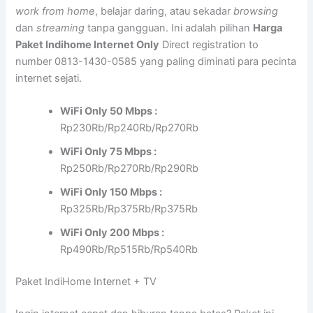
work from home
, belajar daring, atau sekadar
browsing
dan
streaming
tanpa gangguan. Ini adalah pilihan
Harga
Paket Indihome Internet Only
Direct registration to
number 0813-1430-0585 yang paling diminati para pecinta
internet sejati.
WiFi Only 50 Mbps :
Rp230Rb/Rp240Rb/Rp270Rb
WiFi Only 75 Mbps :
Rp250Rb/Rp270Rb/Rp290Rb
WiFi Only 150 Mbps :
Rp325Rb/Rp375Rb/Rp375Rb
WiFi Only 200 Mbps :
Rp490Rb/Rp515Rb/Rp540Rb
Paket IndiHome Internet + TV