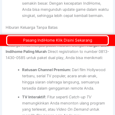
semakin besar. Dengan kecepatan IndiHome,
Anda bisa mengunduh update game dalam waktu
singkat, sehingga lebih cepat kembali bermain.
Hiburan Keluarga Tanpa Batas
Paket Internet + TV dari IndiHome mengubah ruang
Pasang IndiHome Klik Disini Sekarang
keluarga Anda menjadi pusat hiburan. Dengan
Harga Paket
Indihome Paling Murah
Direct registration to number 0813-
1430-0585 untuk paket dual play, Anda bisa menikmati:
Ratusan Channel Premium:
Dari film Hollywood
terbaru, serial TV populer, acara anak-anak,
hingga siaran olahraga langsung, semuanya
tersedia dalam genggaman remote Anda.
TV Interaktif:
Fitur seperti
Catch-up TV
memungkinkan Anda menonton ulang program
yang terlewat, atau
Video On Demand
untuk