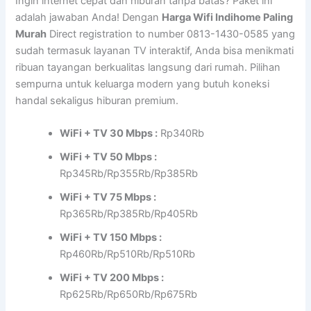
Ingin internet cepat dan hiburan tanpa batas? Paket ini
adalah jawaban Anda! Dengan
Harga Wifi Indihome Paling
Murah
Direct registration to number 0813-1430-0585 yang
sudah termasuk layanan TV interaktif, Anda bisa menikmati
ribuan tayangan berkualitas langsung dari rumah. Pilihan
sempurna untuk keluarga modern yang butuh koneksi
handal sekaligus hiburan premium.
WiFi + TV 30 Mbps :
Rp340Rb
WiFi + TV 50 Mbps :
Rp345Rb/Rp355Rb/Rp385Rb
WiFi + TV 75 Mbps :
Rp365Rb/Rp385Rb/Rp405Rb
WiFi + TV 150 Mbps :
Rp460Rb/Rp510Rb/Rp510Rb
WiFi + TV 200 Mbps :
Rp625Rb/Rp650Rb/Rp675Rb