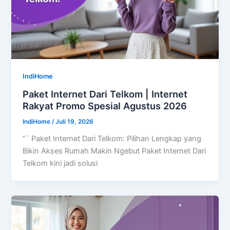
IndiHome
Paket Internet Dari Telkom | Internet
Rakyat Promo Spesial Agustus 2026
IndiHome
/
Juli 19, 2026
“` Paket Internet Dari Telkom: Pilihan Lengkap yang
Bikin Akses Rumah Makin Ngebut Paket Internet Dari
Telkom kini jadi solusi