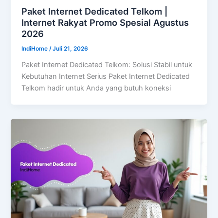
Paket Internet Dedicated Telkom |
Internet Rakyat Promo Spesial Agustus
2026
IndiHome
/
Juli 21, 2026
Paket Internet Dedicated Telkom: Solusi Stabil untuk
Kebutuhan Internet Serius Paket Internet Dedicated
Telkom hadir untuk Anda yang butuh koneksi