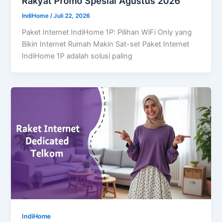
Rakyat Promo Spesial Agustus 2026
IndiHome
/
Juli 22, 2026
Paket Internet IndiHome 1P: Pilihan WiFi Only yang
Bikin Internet Rumah Makin Sat-set Paket Internet
IndiHome 1P adalah solusi paling
IndiHome