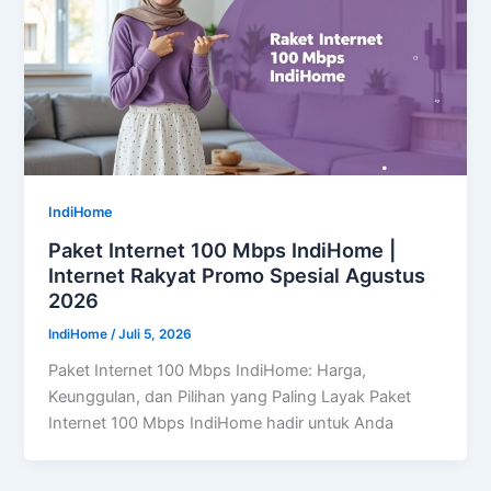
IndiHome
Paket Internet 100 Mbps IndiHome |
Internet Rakyat Promo Spesial Agustus
2026
IndiHome
/
Juli 5, 2026
Paket Internet 100 Mbps IndiHome: Harga,
Keunggulan, dan Pilihan yang Paling Layak Paket
Internet 100 Mbps IndiHome hadir untuk Anda