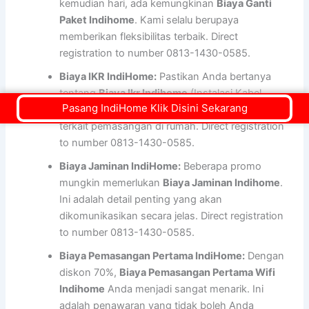
kemudian hari, ada kemungkinan
Biaya Ganti
Paket Indihome
. Kami selalu berupaya
memberikan fleksibilitas terbaik. Direct
registration to number 0813-1430-0585.
Biaya IKR IndiHome:
Pastikan Anda bertanya
tentang
Biaya Ikr Indihome
(Instalasi Kabel
Pasang IndiHome Klik Disini Sekarang
Rumah) jika Anda memiliki kebutuhan khusus
terkait pemasangan di rumah. Direct registration
to number 0813-1430-0585.
Biaya Jaminan IndiHome:
Beberapa promo
mungkin memerlukan
Biaya Jaminan Indihome
.
Ini adalah detail penting yang akan
dikomunikasikan secara jelas. Direct registration
to number 0813-1430-0585.
Biaya Pemasangan Pertama IndiHome:
Dengan
diskon 70%,
Biaya Pemasangan Pertama Wifi
Indihome
Anda menjadi sangat menarik. Ini
adalah penawaran yang tidak boleh Anda