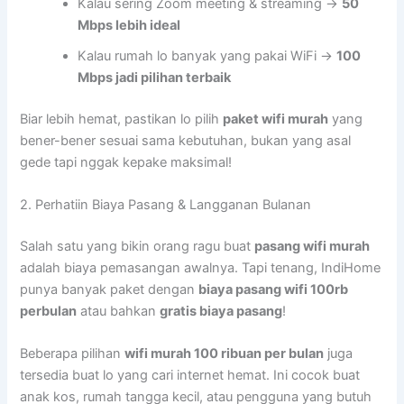
Kalau sering Zoom meeting & streaming →
50
Mbps lebih ideal
Kalau rumah lo banyak yang pakai WiFi →
100
Mbps jadi pilihan terbaik
Biar lebih hemat, pastikan lo pilih
paket wifi murah
yang
bener-bener sesuai sama kebutuhan, bukan yang asal
gede tapi nggak kepake maksimal!
2. Perhatiin Biaya Pasang & Langganan Bulanan
Salah satu yang bikin orang ragu buat
pasang wifi murah
adalah biaya pemasangan awalnya. Tapi tenang, IndiHome
punya banyak paket dengan
biaya pasang wifi 100rb
perbulan
atau bahkan
gratis biaya pasang
!
Beberapa pilihan
wifi murah 100 ribuan per bulan
juga
tersedia buat lo yang cari internet hemat. Ini cocok buat
anak kos, rumah tangga kecil, atau pengguna yang butuh