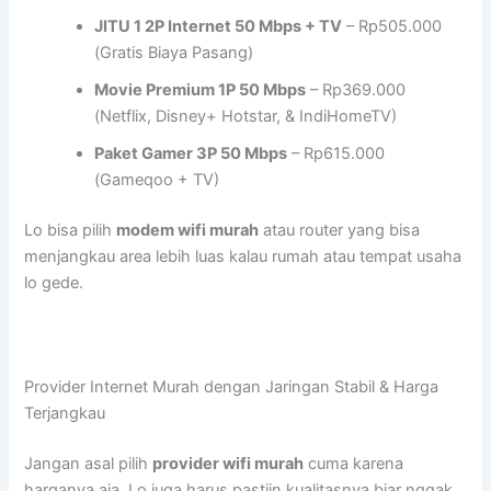
JITU 1 2P Internet 50 Mbps + TV
– Rp505.000
(Gratis Biaya Pasang)
Movie Premium 1P 50 Mbps
– Rp369.000
(Netflix, Disney+ Hotstar, & IndiHomeTV)
Paket Gamer 3P 50 Mbps
– Rp615.000
(Gameqoo + TV)
Lo bisa pilih
modem wifi murah
atau router yang bisa
menjangkau area lebih luas kalau rumah atau tempat usaha
lo gede.
Provider Internet Murah dengan Jaringan Stabil & Harga
Terjangkau
Jangan asal pilih
provider wifi murah
cuma karena
harganya aja. Lo juga harus pastiin kualitasnya biar nggak