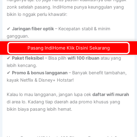
zonk setelah pasang. IndiHome punya keunggulan yang
bikin lo nggak perlu khawatir:
✔
Jaringan fiber optik
– Kecepatan stabil & minim
gangguan.
✔
Layanan pelanggan 24 jam
– Ada kendala? IndiHome
Pasang IndiHome Klik Disini Sekarang
siap bantu kapan aja.
✔
Paket fleksibel
– Bisa pilih
wifi 100 ribuan
atau yang
lebih kencang.
✔
Promo & bonus langganan
– Banyak benefit tambahan,
kayak Netflix & Disney+ Hotstar!
Kalau lo mau langganan, jangan lupa cek
daftar wifi murah
di area lo. Kadang tiap daerah ada promo khusus yang
bikin biaya pasang lebih hemat.