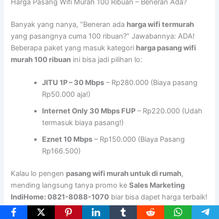
Harga Pasang Wifi Murah 100 Ribuan – Beneran Ada?
Banyak yang nanya, “Beneran ada
harga wifi termurah
yang pasangnya cuma 100 ribuan?” Jawabannya: ADA!
Beberapa paket yang masuk kategori
harga pasang wifi
murah 100 ribuan
ini bisa jadi pilihan lo:
JITU 1P – 30 Mbps
– Rp280.000 (Biaya pasang
Rp50.000 aja!)
Internet Only 30 Mbps FUP
– Rp220.000 (Udah
termasuk biaya pasang!)
Eznet 10 Mbps
– Rp150.000 (Biaya Pasang
Rp166.500)
Kalau lo pengen
pasang wifi murah untuk di rumah
,
mending langsung tanya promo ke
Sales Marketing
IndiHome: 0821-8088-1070
biar bisa dapet harga terbaik!