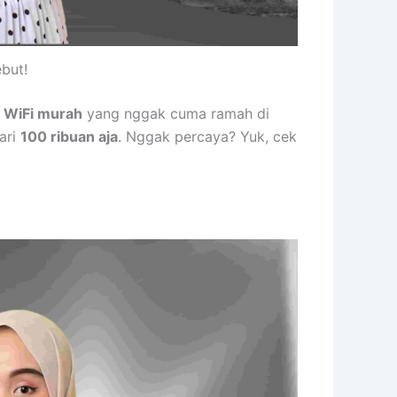
but!
n
WiFi murah
yang nggak cuma ramah di
ari
100 ribuan aja
. Nggak percaya? Yuk, cek