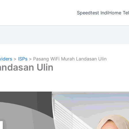
a
Speedtest IndiHome Te
viders
ISPs
Pasang WiFi Murah Landasan Ulin
andasan Ulin