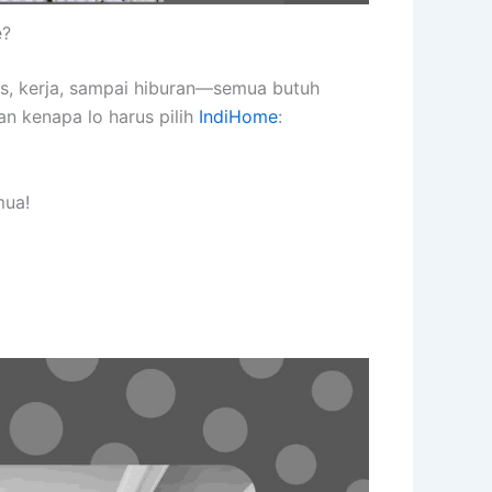
e?
as, kerja, sampai hiburan—semua butuh
an kenapa lo harus pilih
IndiHome
:
mua!