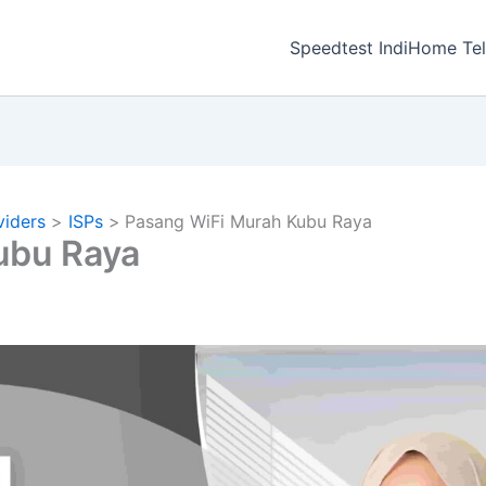
a
Speedtest IndiHome Te
viders
ISPs
Pasang WiFi Murah Kubu Raya
ubu Raya