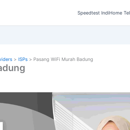
a
Speedtest IndiHome Te
viders
ISPs
Pasang WiFi Murah Badung
adung