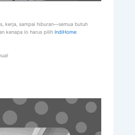
as, kerja, sampai hiburan—semua butuh
an kenapa lo harus pilih
IndiHome
:
mua!