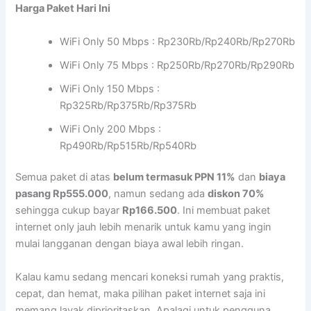
Harga Paket Hari Ini
WiFi Only 50 Mbps : Rp230Rb/Rp240Rb/Rp270Rb
WiFi Only 75 Mbps : Rp250Rb/Rp270Rb/Rp290Rb
WiFi Only 150 Mbps :
Rp325Rb/Rp375Rb/Rp375Rb
WiFi Only 200 Mbps :
Rp490Rb/Rp515Rb/Rp540Rb
Semua paket di atas
belum termasuk PPN 11%
dan
biaya
pasang Rp555.000
, namun sedang ada
diskon 70%
sehingga cukup bayar
Rp166.500
. Ini membuat paket
internet only jauh lebih menarik untuk kamu yang ingin
mulai langganan dengan biaya awal lebih ringan.
Kalau kamu sedang mencari koneksi rumah yang praktis,
cepat, dan hemat, maka pilihan paket internet saja ini
memang layak diprioritaskan. Apalagi untuk pengguna