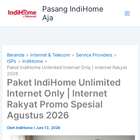
Lewati
Pasang IndiHome
ke
Aja
konten
Beranda
Internet & Telecom
Service Providers
ISPs
IndiHome
Paket IndiHome Unlimited Internet Only | Internet Rakyat
2026
Paket IndiHome Unlimited
Internet Only | Internet
Rakyat Promo Spesial
Agustus 2026
Oleh
IndiHome
/
Juni 13, 2026