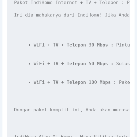
Paket IndiHome Internet + TV + Telepon : Pak
Ini dia mahakarya dari IndiHome! Jika Anda m
WiFi + TV + Telepon 30 Mbps :
 Pintu g
WiFi + TV + Telepon 50 Mbps :
 Solusi 
WiFi + TV + Telepon 100 Mbps :
 Paket 
Dengan paket komplit ini, Anda akan merasaka
IndiHome Atau XL Home : Mana Pilihan Terbaik