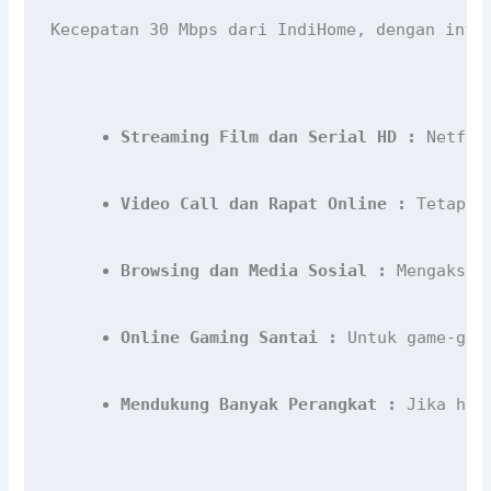
Kecepatan 30 Mbps dari IndiHome, dengan infr
Streaming Film dan Serial HD :
 Netfli
Video Call dan Rapat Online :
 Tetap t
Browsing dan Media Sosial :
 Mengakses
Online Gaming Santai :
 Untuk game-gam
Mendukung Banyak Perangkat :
 Jika han