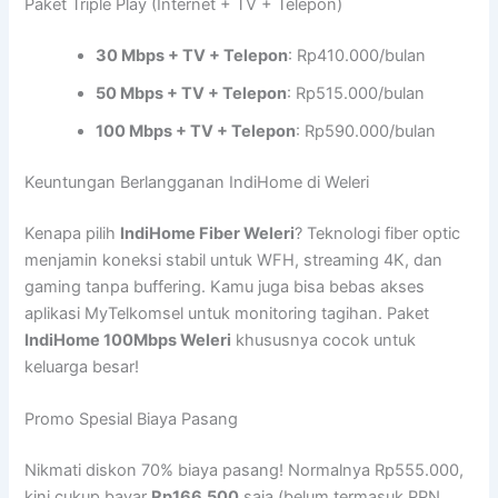
Paket Triple Play (Internet + TV + Telepon)
30 Mbps + TV + Telepon
: Rp410.000/bulan
50 Mbps + TV + Telepon
: Rp515.000/bulan
100 Mbps + TV + Telepon
: Rp590.000/bulan
Keuntungan Berlangganan IndiHome di Weleri
Kenapa pilih
IndiHome Fiber Weleri
? Teknologi fiber optic
menjamin koneksi stabil untuk WFH, streaming 4K, dan
gaming tanpa buffering. Kamu juga bisa bebas akses
aplikasi MyTelkomsel untuk monitoring tagihan. Paket
IndiHome 100Mbps Weleri
khususnya cocok untuk
keluarga besar!
Promo Spesial Biaya Pasang
Nikmati diskon 70% biaya pasang! Normalnya Rp555.000,
kini cukup bayar
Rp166.500
saja (belum termasuk PPN