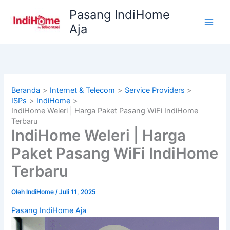
Lewati
Pasang IndiHome
ke
Aja
konten
Beranda
Internet & Telecom
Service Providers
ISPs
IndiHome
IndiHome Weleri | Harga Paket Pasang WiFi IndiHome
Terbaru
IndiHome Weleri | Harga
Paket Pasang WiFi IndiHome
Terbaru
Oleh
IndiHome
/
Juli 11, 2025
Pasang IndiHome Aja