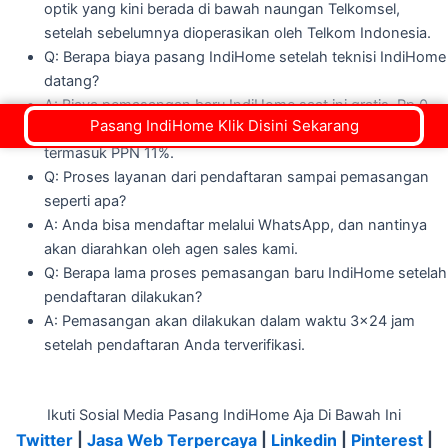
optik yang kini berada di bawah naungan Telkomsel,
setelah sebelumnya dioperasikan oleh Telkom Indonesia.
Q: Berapa biaya pasang IndiHome setelah teknisi IndiHome
datang?
A: Biaya pemasangan baru IndiHome saat ini gratis, Rp.0,
Pasang IndiHome Klik Disini Sekarang
untuk bulan ini. Biasanya, biayanya adalah Rp555.000
termasuk PPN 11%.
Q: Proses layanan dari pendaftaran sampai pemasangan
seperti apa?
A: Anda bisa mendaftar melalui WhatsApp, dan nantinya
akan diarahkan oleh agen sales kami.
Q: Berapa lama proses pemasangan baru IndiHome setelah
pendaftaran dilakukan?
A: Pemasangan akan dilakukan dalam waktu 3x24 jam
setelah pendaftaran Anda terverifikasi.
Ikuti Sosial Media Pasang IndiHome Aja Di Bawah Ini
Twitter
|
Jasa Web Terpercaya
|
Linkedin
|
Pinterest
|