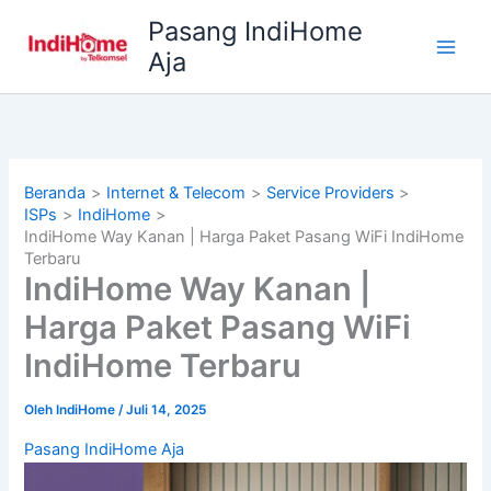
Lewati
Pasang IndiHome
ke
Aja
konten
Beranda
Internet & Telecom
Service Providers
ISPs
IndiHome
IndiHome Way Kanan | Harga Paket Pasang WiFi IndiHome
Terbaru
IndiHome Way Kanan |
Harga Paket Pasang WiFi
IndiHome Terbaru
Oleh
IndiHome
/
Juli 14, 2025
Pasang IndiHome Aja