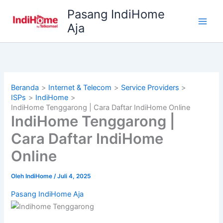
Lewati
Pasang IndiHome
ke
Aja
konten
Beranda
Internet & Telecom
Service Providers
ISPs
IndiHome
IndiHome Tenggarong | Cara Daftar IndiHome Online
IndiHome Tenggarong |
Cara Daftar IndiHome
Online
Oleh
IndiHome
/
Juli 4, 2025
Pasang IndiHome Aja