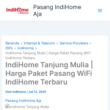
Lewati
Pasang IndiHome
ke
Aja
konten
Beranda
Internet & Telecom
Service Providers
ISPs
IndiHome
IndiHome Tanjung Mulia | Harga Paket Pasang WiFi
IndiHome Terbaru
IndiHome Tanjung Mulia |
Harga Paket Pasang WiFi
IndiHome Terbaru
Oleh
IndiHome
/
Juli 12, 2025
Pasang IndiHome Aja