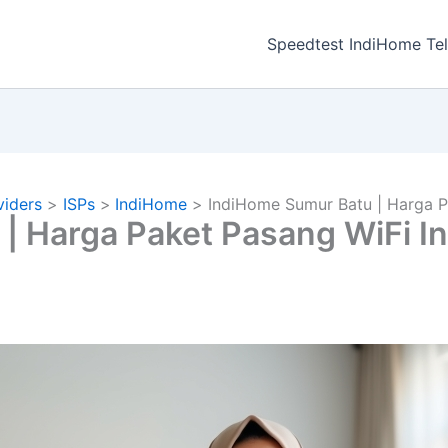
a
Speedtest IndiHome Te
viders
ISPs
IndiHome
IndiHome Sumur Batu | Harga P
| Harga Paket Pasang WiFi I