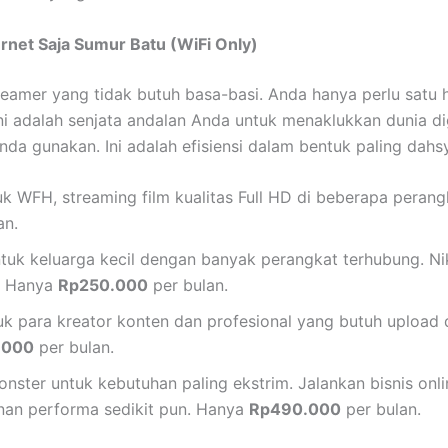
rnet Saja Sumur Batu (WiFi Only)
eamer yang tidak butuh basa-basi. Anda hanya perlu satu h
ni adalah senjata andalan Anda untuk menaklukkan dunia di
a gunakan. Ini adalah efisiensi dalam bentuk paling dahsy
 WFH, streaming film kualitas Full HD di beberapa perangk
an.
untuk keluarga kecil dengan banyak perangkat terhubung. N
p. Hanya
Rp250.000
per bulan.
k para kreator konten dan profesional yang butuh upload
.000
per bulan.
ster untuk kebutuhan paling ekstrim. Jalankan bisnis onl
nan performa sedikit pun. Hanya
Rp490.000
per bulan.