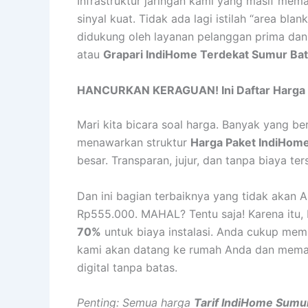
Infrastruktur jaringan kami yang masif mema
sinyal kuat. Tidak ada lagi istilah “area b
didukung oleh layanan pelanggan prima dan
atau
Grapari IndiHome Terdekat Sumur Ba
HANCURKAN KERAGUAN! Ini Daftar Harga Pa
Mari kita bicara soal harga. Banyak yang be
menawarkan struktur
Harga Paket IndiHom
besar. Transparan, jujur, dan tanpa biaya t
Dan ini bagian terbaiknya yang tidak akan 
Rp555.000. MAHAL? Tentu saja! Karena itu, 
70%
untuk biaya instalasi. Anda cukup me
kami akan datang ke rumah Anda dan memast
digital tanpa batas.
Penting: Semua harga
Tarif IndiHome Sumu