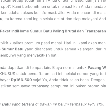
stikan setiap sudut rumah Anda di Sumur Batu, dari jalan 
lank spot”. Kami berkomitmen untuk memastikan Anda mendap
 kemudahan akses ke informasi. Jika Anda mencari di man
tu
, itu karena kami ingin selalu dekat dan siap melayani And
ket IndiHome Sumur Batu Paling Brutal dan Transparan
rpikir kualitas premium pasti mahal. Hari ini, kami akan m
e Sumur Batu
yang dirancang untuk semua kalangan, dari m
ersembunyi yang menyakitkan hati.
Anda dapatkan di tempat lain. Biaya normal untuk
Pasang W
KHUSUS untuk pendaftaran hari ini melalui nomor yang ter
mbayar
Rp166.500
saja! Ya, Anda tidak salah baca. Dengan b
ikan semuanya terpasang sempurna. Ini bukan promo biasa
r Batu
yang tertera di bawah ini belum termasuk PPN 11%.