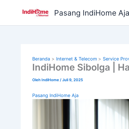
Lewati
ke
Pasang IndiHome Aj
konten
Beranda
Internet & Telecom
Service Pro
IndiHome Sibolga | H
Oleh
IndiHome
/
Juli 9, 2025
Pasang IndiHome Aja