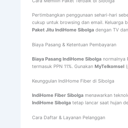
Cara Memilih Paket Terbaik di Sibolga
Pertimbangkan penggunaan sehari-hari se
cukup untuk browsing dan email. Keluarga b
Paket Jitu IndiHome Sibolga
dengan TV dan f
Biaya Pasang & Ketentuan Pembayaran
Biaya Pasang IndiHome Sibolga
normalnya R
termasuk PPN 11%. Gunakan
MyTelkomsel
(
Keunggulan IndiHome Fiber di Sibolga
IndiHome Fiber Sibolga
menawarkan teknolog
IndiHome Sibolga
tetap lancar saat hujan d
Cara Daftar & Layanan Pelanggan