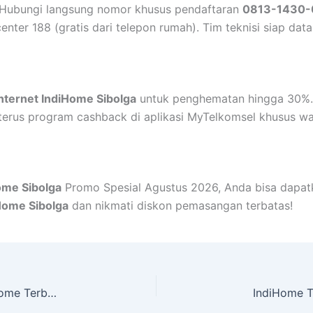
! Hubungi langsung nomor khusus pendaftaran
0813-1430-
 center 188 (gratis dari telepon rumah). Tim teknisi siap da
Internet IndiHome Sibolga
untuk penghematan hingga 30%.
terus program cashback di aplikasi MyTelkomsel khusus wa
ome Sibolga
Promo Spesial Agustus 2026, Anda bisa dapatka
Home Sibolga
dan nikmati diskon pemasangan terbatas!
IndiHome Serua | Harga Paket Pasang WiFi IndiHome Terbaru