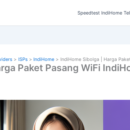
a
Speedtest IndiHome Te
viders
ISPs
IndiHome
IndiHome Sibolga | Harga Pake
arga Paket Pasang WiFi Indi