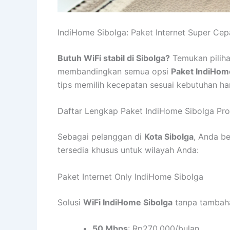
IndiHome Sibolga: Paket Internet Super Ce
Butuh WiFi stabil di Sibolga?
Temukan piliha
membandingkan semua opsi
Paket IndiHom
tips memilih kecepatan sesuai kebutuhan ha
Daftar Lengkap Paket IndiHome Sibolga Pr
Sebagai pelanggan di
Kota Sibolga
, Anda b
tersedia khusus untuk wilayah Anda:
Paket Internet Only IndiHome Sibolga
Solusi
WiFi IndiHome Sibolga
tanpa tambaha
50 Mbps
: Rp270.000/bulan