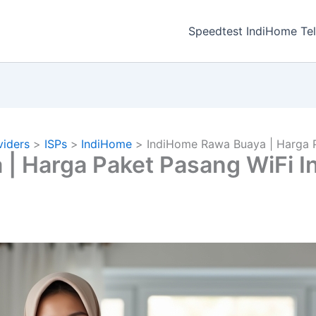
a
Speedtest IndiHome Te
viders
ISPs
IndiHome
IndiHome Rawa Buaya | Harga 
| Harga Paket Pasang WiFi 