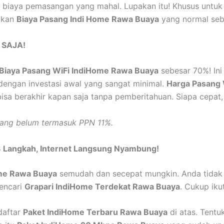
 biaya pemasangan yang mahal. Lupakan itu! Khusus untuk p
pakan
Biaya Pasang Indi Home Rawa Buaya
yang normal seb
 SAJA!
Biaya Pasang WiFi IndiHome Rawa Buaya
sebesar 70%! In
 dengan investasi awal yang sangat minimal.
Harga Pasang 
bisa berakhir kapan saja tanpa pemberitahuan. Siapa cepat,
sang belum termasuk PPN 11%.
 Langkah, Internet Langsung Nyambung!
me Rawa Buaya
semudah dan secepat mungkin. Anda tidak pe
encari
Grapari IndiHome Terdekat Rawa Buaya
. Cukup ikut
daftar
Paket IndiHome Terbaru Rawa Buaya
di atas. Tentu