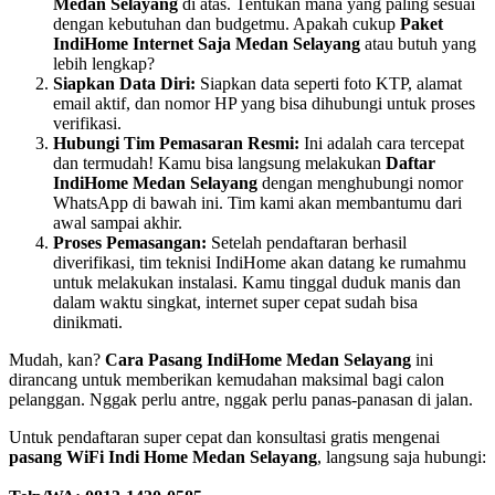
Medan Selayang
di atas. Tentukan mana yang paling sesuai
dengan kebutuhan dan budgetmu. Apakah cukup
Paket
IndiHome Internet Saja Medan Selayang
atau butuh yang
lebih lengkap?
Siapkan Data Diri:
Siapkan data seperti foto KTP, alamat
email aktif, dan nomor HP yang bisa dihubungi untuk proses
verifikasi.
Hubungi Tim Pemasaran Resmi:
Ini adalah cara tercepat
dan termudah! Kamu bisa langsung melakukan
Daftar
IndiHome Medan Selayang
dengan menghubungi nomor
WhatsApp di bawah ini. Tim kami akan membantumu dari
awal sampai akhir.
Proses Pemasangan:
Setelah pendaftaran berhasil
diverifikasi, tim teknisi IndiHome akan datang ke rumahmu
untuk melakukan instalasi. Kamu tinggal duduk manis dan
dalam waktu singkat, internet super cepat sudah bisa
dinikmati.
Mudah, kan?
Cara Pasang IndiHome Medan Selayang
ini
dirancang untuk memberikan kemudahan maksimal bagi calon
pelanggan. Nggak perlu antre, nggak perlu panas-panasan di jalan.
Untuk pendaftaran super cepat dan konsultasi gratis mengenai
pasang WiFi Indi Home Medan Selayang
, langsung saja hubungi: