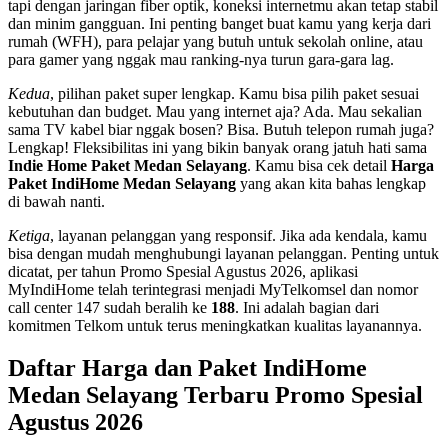
tapi dengan jaringan fiber optik, koneksi internetmu akan tetap stabil
dan minim gangguan. Ini penting banget buat kamu yang kerja dari
rumah (WFH), para pelajar yang butuh untuk sekolah online, atau
para gamer yang nggak mau ranking-nya turun gara-gara lag.
Kedua
, pilihan paket super lengkap. Kamu bisa pilih paket sesuai
kebutuhan dan budget. Mau yang internet aja? Ada. Mau sekalian
sama TV kabel biar nggak bosen? Bisa. Butuh telepon rumah juga?
Lengkap! Fleksibilitas ini yang bikin banyak orang jatuh hati sama
Indie Home Paket Medan Selayang
. Kamu bisa cek detail
Harga
Paket IndiHome Medan Selayang
yang akan kita bahas lengkap
di bawah nanti.
Ketiga
, layanan pelanggan yang responsif. Jika ada kendala, kamu
bisa dengan mudah menghubungi layanan pelanggan. Penting untuk
dicatat, per tahun Promo Spesial Agustus 2026, aplikasi
MyIndiHome telah terintegrasi menjadi MyTelkomsel dan nomor
call center 147 sudah beralih ke
188
. Ini adalah bagian dari
komitmen Telkom untuk terus meningkatkan kualitas layanannya.
Daftar Harga dan Paket IndiHome
Medan Selayang Terbaru Promo Spesial
Agustus 2026