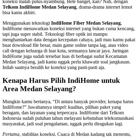
koneksi malah putus-nyambung. Bete banget, kan? Nah, dengan
Telkom IndiHome Medan Selayang
, drama-drama internet lemot
bisa kamu akhiri.
Menggunakan teknologi
IndiHome Fiber Medan Selayang
,
IndiHome menawarkan koneksi internet yang bukan cuma kencang,
tapi juga super stabil. Teknologi fiber optik ini mampu
menghantarkan data dengan kecepatan cahaya, jadi mau kamu pakai
buat download file besar, main game online tanpa lag, atau video
call dengan keluarga di luar kota, semuanya lancar jaya. Jaringan
IndiHome juga sudah tersebar luas di berbagai sudut Kecamatan
Medan Selayang, jadi kamu nggak perlu khawatir soal jangkauan.
Inilah saatnya beralih ke koneksi yang pasti-pasti aja.
Kenapa Harus Pilih IndiHome untuk
Area Medan Selayang?
Mungkin kamu bertanya, “Di antara banyak provider, kenapa harus
IndiHome?” Jawabannya simpel: kualitas, pilihan paket yang
beragam, dan layanan yang terpercaya. IndiHome dari Telkom
Indonesia sudah puluhan tahun melayani kebutuhan telekomunikasi
masyarakat, jadi soal pengalaman, nggak perlu diragukan lagi.
Pertama
, stabilitas koneksi. Cuaca di Medan kadang tak menentu,