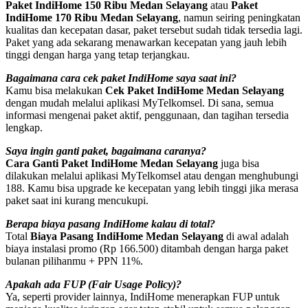
Paket IndiHome 150 Ribu Medan Selayang
atau
Paket
IndiHome 170 Ribu Medan Selayang
, namun seiring peningkatan
kualitas dan kecepatan dasar, paket tersebut sudah tidak tersedia lagi.
Paket yang ada sekarang menawarkan kecepatan yang jauh lebih
tinggi dengan harga yang tetap terjangkau.
Bagaimana cara cek paket IndiHome saya saat ini?
Kamu bisa melakukan
Cek Paket IndiHome Medan Selayang
dengan mudah melalui aplikasi MyTelkomsel. Di sana, semua
informasi mengenai paket aktif, penggunaan, dan tagihan tersedia
lengkap.
Saya ingin ganti paket, bagaimana caranya?
Cara Ganti Paket IndiHome Medan Selayang
juga bisa
dilakukan melalui aplikasi MyTelkomsel atau dengan menghubungi
188. Kamu bisa upgrade ke kecepatan yang lebih tinggi jika merasa
paket saat ini kurang mencukupi.
Berapa biaya pasang IndiHome kalau di total?
Total
Biaya Pasang IndiHome Medan Selayang
di awal adalah
biaya instalasi promo (Rp 166.500) ditambah dengan harga paket
bulanan pilihanmu + PPN 11%.
Apakah ada FUP (Fair Usage Policy)?
Ya, seperti provider lainnya, IndiHome menerapkan FUP untuk