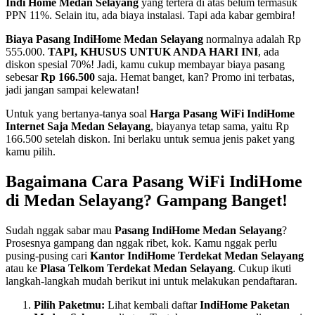
Indi Home Medan Selayang
yang tertera di atas belum termasuk
PPN 11%. Selain itu, ada biaya instalasi. Tapi ada kabar gembira!
Biaya Pasang IndiHome Medan Selayang
normalnya adalah Rp
555.000.
TAPI, KHUSUS UNTUK ANDA HARI INI
, ada
diskon spesial 70%! Jadi, kamu cukup membayar biaya pasang
sebesar
Rp 166.500
saja. Hemat banget, kan? Promo ini terbatas,
jadi jangan sampai kelewatan!
Untuk yang bertanya-tanya soal
Harga Pasang WiFi IndiHome
Internet Saja Medan Selayang
, biayanya tetap sama, yaitu Rp
166.500 setelah diskon. Ini berlaku untuk semua jenis paket yang
kamu pilih.
Bagaimana Cara Pasang WiFi IndiHome
di Medan Selayang? Gampang Banget!
Sudah nggak sabar mau
Pasang IndiHome Medan Selayang
?
Prosesnya gampang dan nggak ribet, kok. Kamu nggak perlu
pusing-pusing cari
Kantor IndiHome Terdekat Medan Selayang
atau ke
Plasa Telkom Terdekat Medan Selayang
. Cukup ikuti
langkah-langkah mudah berikut ini untuk melakukan pendaftaran.
Pilih Paketmu:
Lihat kembali daftar
IndiHome Paketan