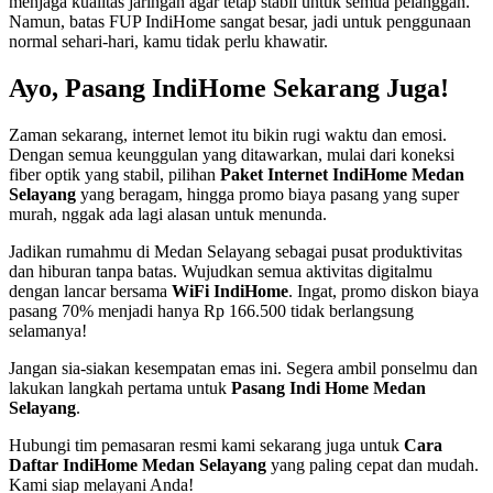
menjaga kualitas jaringan agar tetap stabil untuk semua pelanggan.
Namun, batas FUP IndiHome sangat besar, jadi untuk penggunaan
normal sehari-hari, kamu tidak perlu khawatir.
Ayo, Pasang IndiHome Sekarang Juga!
Zaman sekarang, internet lemot itu bikin rugi waktu dan emosi.
Dengan semua keunggulan yang ditawarkan, mulai dari koneksi
fiber optik yang stabil, pilihan
Paket Internet IndiHome Medan
Selayang
yang beragam, hingga promo biaya pasang yang super
murah, nggak ada lagi alasan untuk menunda.
Jadikan rumahmu di Medan Selayang sebagai pusat produktivitas
dan hiburan tanpa batas. Wujudkan semua aktivitas digitalmu
dengan lancar bersama
WiFi IndiHome
. Ingat, promo diskon biaya
pasang 70% menjadi hanya Rp 166.500 tidak berlangsung
selamanya!
Jangan sia-siakan kesempatan emas ini. Segera ambil ponselmu dan
lakukan langkah pertama untuk
Pasang Indi Home Medan
Selayang
.
Hubungi tim pemasaran resmi kami sekarang juga untuk
Cara
Daftar IndiHome Medan Selayang
yang paling cepat dan mudah.
Kami siap melayani Anda!