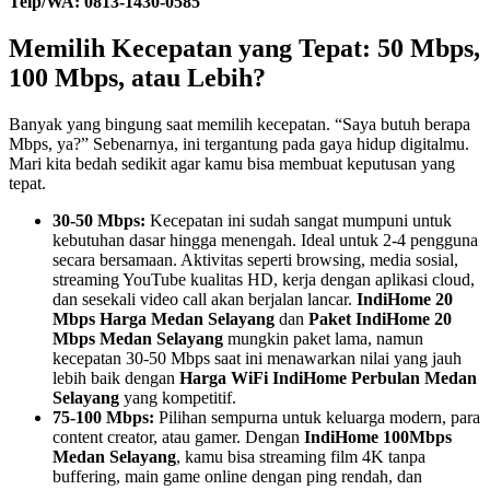
Telp/WA: 0813-1430-0585
Memilih Kecepatan yang Tepat: 50 Mbps,
100 Mbps, atau Lebih?
Banyak yang bingung saat memilih kecepatan. “Saya butuh berapa
Mbps, ya?” Sebenarnya, ini tergantung pada gaya hidup digitalmu.
Mari kita bedah sedikit agar kamu bisa membuat keputusan yang
tepat.
30-50 Mbps:
Kecepatan ini sudah sangat mumpuni untuk
kebutuhan dasar hingga menengah. Ideal untuk 2-4 pengguna
secara bersamaan. Aktivitas seperti browsing, media sosial,
streaming YouTube kualitas HD, kerja dengan aplikasi cloud,
dan sesekali video call akan berjalan lancar.
IndiHome 20
Mbps Harga Medan Selayang
dan
Paket IndiHome 20
Mbps Medan Selayang
mungkin paket lama, namun
kecepatan 30-50 Mbps saat ini menawarkan nilai yang jauh
lebih baik dengan
Harga WiFi IndiHome Perbulan Medan
Selayang
yang kompetitif.
75-100 Mbps:
Pilihan sempurna untuk keluarga modern, para
content creator, atau gamer. Dengan
IndiHome 100Mbps
Medan Selayang
, kamu bisa streaming film 4K tanpa
buffering, main game online dengan ping rendah, dan