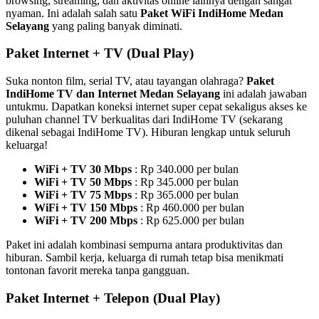
browsing, streaming, dan aktivitas online lainnya dengan sangat
nyaman. Ini adalah salah satu
Paket WiFi IndiHome Medan
Selayang
yang paling banyak diminati.
Paket Internet + TV (Dual Play)
Suka nonton film, serial TV, atau tayangan olahraga?
Paket
IndiHome TV dan Internet Medan Selayang
ini adalah jawaban
untukmu. Dapatkan koneksi internet super cepat sekaligus akses ke
puluhan channel TV berkualitas dari IndiHome TV (sekarang
dikenal sebagai IndiHome TV). Hiburan lengkap untuk seluruh
keluarga!
WiFi + TV 30 Mbps
: Rp 340.000 per bulan
WiFi + TV 50 Mbps
: Rp 345.000 per bulan
WiFi + TV 75 Mbps
: Rp 365.000 per bulan
WiFi + TV 150 Mbps
: Rp 460.000 per bulan
WiFi + TV 200 Mbps
: Rp 625.000 per bulan
Paket ini adalah kombinasi sempurna antara produktivitas dan
hiburan. Sambil kerja, keluarga di rumah tetap bisa menikmati
tontonan favorit mereka tanpa gangguan.
Paket Internet + Telepon (Dual Play)