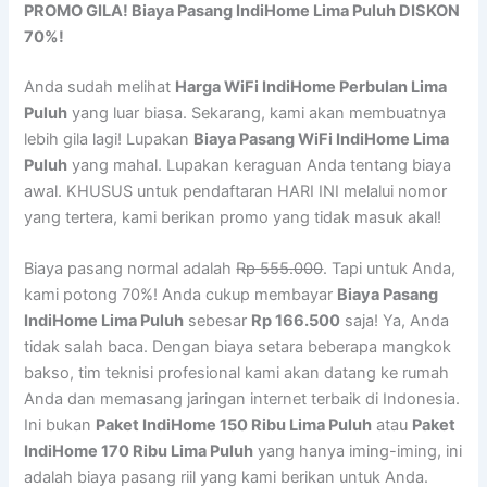
PROMO GILA! Biaya Pasang IndiHome Lima Puluh DISKON
70%!
Anda sudah melihat
Harga WiFi IndiHome Perbulan Lima
Puluh
yang luar biasa. Sekarang, kami akan membuatnya
lebih gila lagi! Lupakan
Biaya Pasang WiFi IndiHome Lima
Puluh
yang mahal. Lupakan keraguan Anda tentang biaya
awal. KHUSUS untuk pendaftaran HARI INI melalui nomor
yang tertera, kami berikan promo yang tidak masuk akal!
Biaya pasang normal adalah
Rp 555.000
. Tapi untuk Anda,
kami potong 70%! Anda cukup membayar
Biaya Pasang
IndiHome Lima Puluh
sebesar
Rp 166.500
saja! Ya, Anda
tidak salah baca. Dengan biaya setara beberapa mangkok
bakso, tim teknisi profesional kami akan datang ke rumah
Anda dan memasang jaringan internet terbaik di Indonesia.
Ini bukan
Paket IndiHome 150 Ribu Lima Puluh
atau
Paket
IndiHome 170 Ribu Lima Puluh
yang hanya iming-iming, ini
adalah biaya pasang riil yang kami berikan untuk Anda.