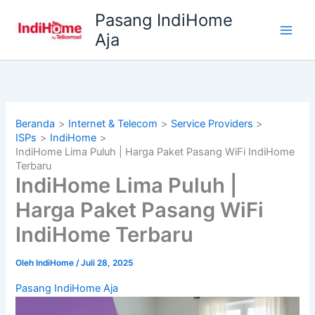
Lewati
Pasang IndiHome
ke
Aja
konten
Beranda
Internet & Telecom
Service Providers
ISPs
IndiHome
IndiHome Lima Puluh | Harga Paket Pasang WiFi IndiHome
Terbaru
IndiHome Lima Puluh |
Harga Paket Pasang WiFi
IndiHome Terbaru
Oleh
IndiHome
/
Juli 28, 2025
Pasang IndiHome Aja