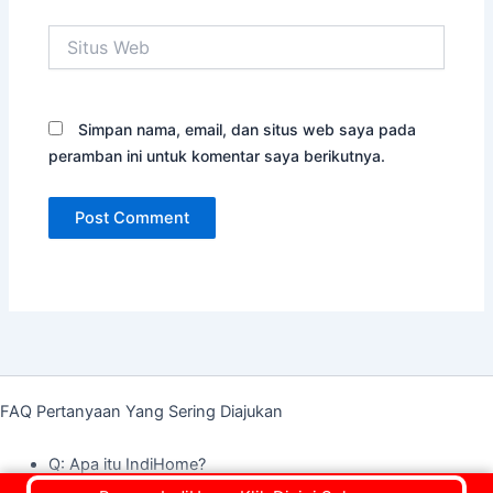
Situs
Web
Simpan nama, email, dan situs web saya pada
peramban ini untuk komentar saya berikutnya.
FAQ Pertanyaan Yang Sering Diajukan
Q: Apa itu IndiHome?
A: IndiHome adalah layanan digital dengan teknologi fiber