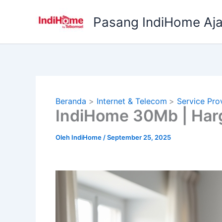
Lewati
ke
Pasang IndiHome Aj
konten
Beranda
Internet & Telecom
Service Pro
IndiHome 30Mb | Har
Oleh
IndiHome
/
September 25, 2025