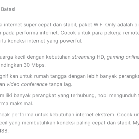
 Batas!
nternet super cepat dan stabil, paket WiFi Only adalah pi
a pada performa internet. Cocok untuk para pekerja remot
erlu koneksi internet yang powerful.
luarga kecil dengan kebutuhan
streaming
HD,
gaming onlin
andingkan 30 Mbps.
gnifikan untuk rumah tangga dengan lebih banyak perangka
dan
video conference
tanpa lag.
iliki banyak perangkat yang terhubung, hobi mengunduh f
orma maksimal.
uncak performa untuk kebutuhan internet ekstrem. Cocok u
a kecil yang membutuhkan koneksi paling cepat dan stabil.
188.