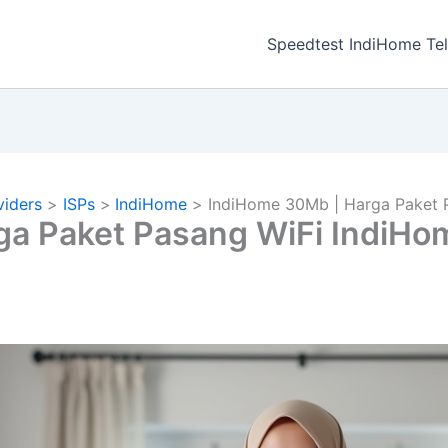
a
Speedtest IndiHome Te
viders
ISPs
IndiHome
IndiHome 30Mb | Harga Paket 
ga Paket Pasang WiFi IndiHo