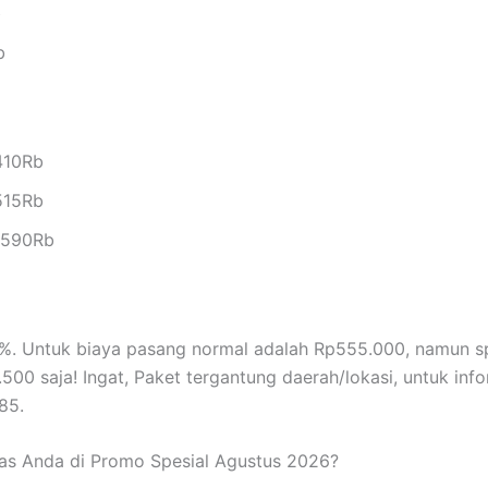
b
b
410Rb
515Rb
p590Rb
. Untuk biaya pasang normal adalah Rp555.000, namun spes
0 saja! Ingat, Paket tergantung daerah/lokasi, untuk info
85.
as Anda di Promo Spesial Agustus 2026?