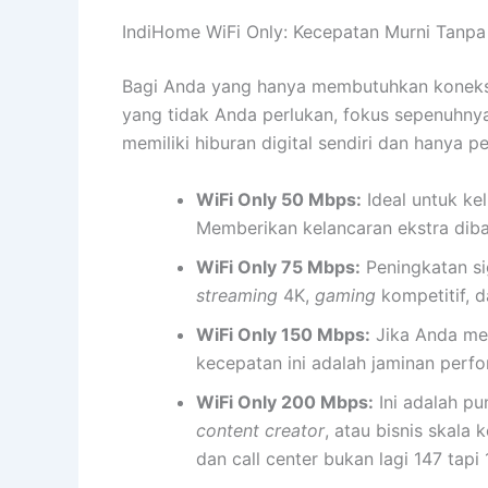
IndiHome WiFi Only: Kecepatan Murni Tanpa
Bagi Anda yang hanya membutuhkan koneksi i
yang tidak Anda perlukan, fokus sepenuhny
memiliki hiburan digital sendiri dan hanya p
WiFi Only 50 Mbps:
Ideal untuk ke
Memberikan kelancaran ekstra dib
WiFi Only 75 Mbps:
Peningkatan si
streaming
4K,
gaming
kompetitif, 
WiFi Only 150 Mbps:
Jika Anda mem
kecepatan ini adalah jaminan perf
WiFi Only 200 Mbps:
Ini adalah p
content creator
, atau bisnis skal
dan call center bukan lagi 147 tapi 