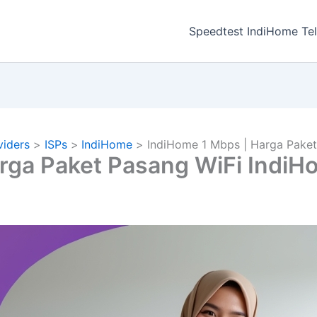
a
Speedtest IndiHome Te
viders
ISPs
IndiHome
IndiHome 1 Mbps | Harga Paket
rga Paket Pasang WiFi IndiH