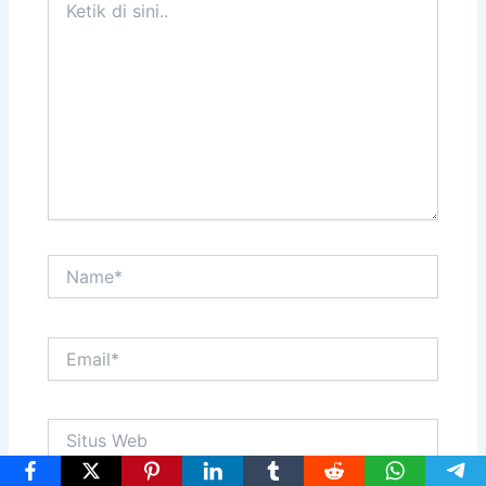
di
sini..
Name*
Email*
Situs
Web