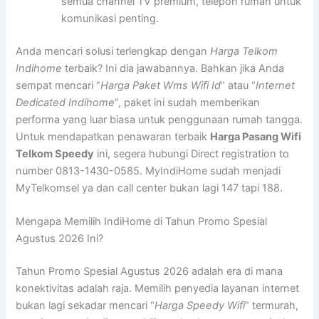
semua channel TV premium, telepon rumah untuk
komunikasi penting.
Anda mencari solusi terlengkap dengan
Harga Telkom
Indihome
terbaik? Ini dia jawabannya. Bahkan jika Anda
sempat mencari “
Harga Paket Wms Wifi Id
” atau “
Internet
Dedicated Indihome
“, paket ini sudah memberikan
performa yang luar biasa untuk penggunaan rumah tangga.
Untuk mendapatkan penawaran terbaik
Harga Pasang Wifi
Telkom Speedy
ini, segera hubungi Direct registration to
number 0813-1430-0585. MyIndiHome sudah menjadi
MyTelkomsel ya dan call center bukan lagi 147 tapi 188.
Mengapa Memilih IndiHome di Tahun Promo Spesial
Agustus 2026 Ini?
Tahun Promo Spesial Agustus 2026 adalah era di mana
konektivitas adalah raja. Memilih penyedia layanan internet
bukan lagi sekadar mencari “
Harga Speedy Wifi
” termurah,