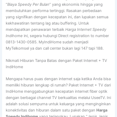
“
Biaya Speedy Per Bulan
” yang ekonomis hingga yang
membutuhkan performa tertinggi. Rasakan perbedaan
yang signifikan dengan kecepatan ini, dan lupakan semua
kekhawatiran tentang lag atau buffering. Untuk
mendapatkan penawaran terbaik
Harga Internet Speedy
Indihome
ini, segera hubungi Direct registration to number
0813-1430-0585. MyIndiHome sudah menjadi
MyTelkomsel ya dan call center bukan lagi 147 tapi 188.
Nikmati Hiburan Tanpa Batas dengan Paket Internet + TV
IndiHome
Mengapa harus puas dengan internet saja ketika Anda bisa
memiliki hiburan lengkap di rumah? Paket Internet + TV dari
IndiHome menggabungkan kecepatan internet fiber optik
dengan berbagai channel TV berkualitas melalui UseeTV. Ini
adalah solusi sempurna untuk keluarga yang menginginkan
konektivitas dan hiburan dalam satu paket dengan
Harga
Speedy Indihome
yang terjangkau. Lupakan “
Jenis Jenis