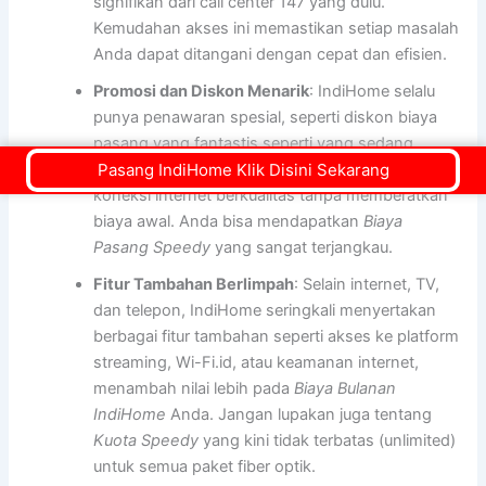
signifikan dari call center 147 yang dulu.
Kemudahan akses ini memastikan setiap masalah
Anda dapat ditangani dengan cepat dan efisien.
Promosi dan Diskon Menarik
: IndiHome selalu
punya penawaran spesial, seperti diskon biaya
pasang yang fantastis seperti yang sedang
berlangsung saat ini. Ini membantu Anda memulai
Pasang IndiHome Klik Disini Sekarang
koneksi internet berkualitas tanpa memberatkan
biaya awal. Anda bisa mendapatkan
Biaya
Pasang Speedy
yang sangat terjangkau.
Fitur Tambahan Berlimpah
: Selain internet, TV,
dan telepon, IndiHome seringkali menyertakan
berbagai fitur tambahan seperti akses ke platform
streaming, Wi-Fi.id, atau keamanan internet,
menambah nilai lebih pada
Biaya Bulanan
IndiHome
Anda. Jangan lupakan juga tentang
Kuota Speedy
yang kini tidak terbatas (unlimited)
untuk semua paket fiber optik.