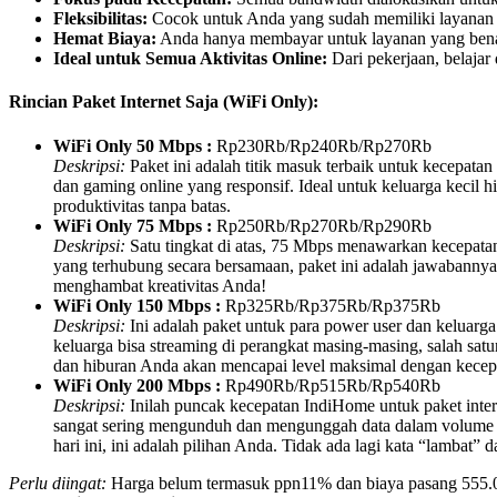
Fleksibilitas:
Cocok untuk Anda yang sudah memiliki layanan 
Hemat Biaya:
Anda hanya membayar untuk layanan yang ben
Ideal untuk Semua Aktivitas Online:
Dari pekerjaan, belajar 
Rincian Paket Internet Saja (WiFi Only):
WiFi Only 50 Mbps :
Rp230Rb/Rp240Rb/Rp270Rb
Deskripsi:
Paket ini adalah titik masuk terbaik untuk kecepata
dan gaming online yang responsif. Ideal untuk keluarga kecil 
produktivitas tanpa batas.
WiFi Only 75 Mbps :
Rp250Rb/Rp270Rb/Rp290Rb
Deskripsi:
Satu tingkat di atas, 75 Mbps menawarkan kecepatan 
yang terhubung secara bersamaan, paket ini adalah jawabannya
menghambat kreativitas Anda!
WiFi Only 150 Mbps :
Rp325Rb/Rp375Rb/Rp375Rb
Deskripsi:
Ini adalah paket untuk para power user dan kelua
keluarga bisa streaming di perangkat masing-masing, salah sa
dan hiburan Anda akan mencapai level maksimal dengan kecepa
WiFi Only 200 Mbps :
Rp490Rb/Rp515Rb/Rp540Rb
Deskripsi:
Inilah puncak kecepatan IndiHome untuk paket inter
sangat sering mengunduh dan mengunggah data dalam volume bes
hari ini, ini adalah pilihan Anda. Tidak ada lagi kata “lambat”
Perlu diingat:
Harga belum termasuk ppn11% dan biaya pasang 555.000