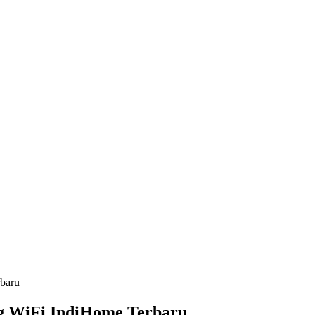
baru
g WiFi IndiHome Terbaru