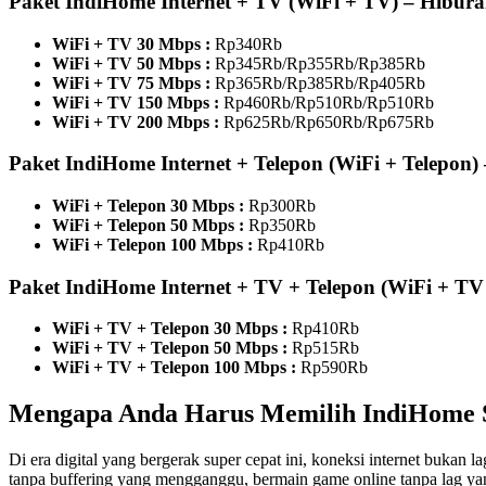
Paket IndiHome Internet + TV (WiFi + TV) – Hibur
WiFi + TV 30 Mbps :
Rp340Rb
WiFi + TV 50 Mbps :
Rp345Rb/Rp355Rb/Rp385Rb
WiFi + TV 75 Mbps :
Rp365Rb/Rp385Rb/Rp405Rb
WiFi + TV 150 Mbps :
Rp460Rb/Rp510Rb/Rp510Rb
WiFi + TV 200 Mbps :
Rp625Rb/Rp650Rb/Rp675Rb
Paket IndiHome Internet + Telepon (WiFi + Telepon
WiFi + Telepon 30 Mbps :
Rp300Rb
WiFi + Telepon 50 Mbps :
Rp350Rb
WiFi + Telepon 100 Mbps :
Rp410Rb
Paket IndiHome Internet + TV + Telepon (WiFi + TV 
WiFi + TV + Telepon 30 Mbps :
Rp410Rb
WiFi + TV + Telepon 50 Mbps :
Rp515Rb
WiFi + TV + Telepon 100 Mbps :
Rp590Rb
Mengapa Anda Harus Memilih IndiHome
Di era digital yang bergerak super cepat ini, koneksi internet buka
tanpa buffering yang mengganggu, bermain game online tanpa lag y