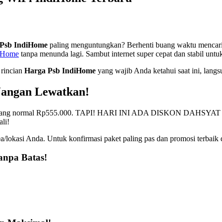
Psb IndiHome
paling menguntungkan? Berhenti buang waktu mencari 
diHome
tanpa menunda lagi. Sambut internet super cepat dan stabil untu
 rincian
Harga Psb IndiHome
yang wajib Anda ketahui saat ini, langs
Jangan Lewatkan!
a pasang normal Rp555.000. TAPI! HARI INI ADA DISKON DAHSYA
li!
a/lokasi Anda. Untuk konfirmasi paket paling pas dan promosi terbai
anpa Batas!