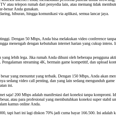
TV atau telepon rumah dari penyedia lain, atau memang tidak membu
ar-benar Anda gunakan.
daring, hiburan, hingga komunikasi via aplikasi, semua lancar jaya.
n tinggi. Dengan 50 Mbps, Anda bisa melakukan video conference tanpa
hingga menengah dengan kebutuhan internet harian yang cukup intens. I
yang lebih lega. Jika rumah Anda dihuni oleh beberapa pengguna aktif
. Pengalaman streaming 4K, bermain game kompetitif, dan upload konte
rga besar yang menuntut yang terbaik. Dengan 150 Mbps, Anda akan m
tunya sedang video call penting, dan yang lain sedang mengunduh game
tan ini.
net saja! 200 Mbps adalah manifestasi dari koneksi tanpa kompromi. 
ar, atau para profesional yang membutuhkan koneksi super stabil untu
 dalam kamus online Anda.
, tapi hari ini lagi diskon 70% jadi cuma bayar 166.500. Ini adalah