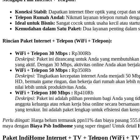
Koneksi Stabil:
Dapatkan internet fiber optik yang cepat dan 
Telepon Rumah Andal:
Nikmati layanan telepon rumah dengan k
Ideal untuk Bisnis:
Sangat cocok untuk usaha kecil atau star
Kemudahan dalam Satu Paket:
Dua layanan penting dalam s
Rincian Paket Internet + Telepon (WiFi + Telepon):
WiFi + Telepon 30 Mbps :
Rp300Rb
Deskripsi:
Paket ini dirancang untuk Anda yang membutuhkan ko
yang aktif. Dengan 30 Mbps, aktivitas online Anda akan berja
WiFi + Telepon 50 Mbps :
Rp350Rb
Deskripsi:
Tingkatkan kecepatan internet Anda menjadi 50 Mbps
HD, bermain game ringan, dan bekerja dari rumah akan lebih n
nilai lebih untuk produktivitas Anda.
WiFi + Telepon 100 Mbps :
Rp410Rb
Deskripsi:
Paket ini adalah pilihan premium bagi Anda yang t
anggota keluarga atau rekan kerja bisa online secara bersamaa
yang terukur. Ini adalah paket lengkap untuk efisiensi dan ke
Perlu diingat:
Harga belum termasuk ppn11% dan biaya pasang 555.000,
maya dengan
Biaya Psb Indihome
yang super ringan! Untuk detail
Paket IndiHome Internet + TV + Telepon (WiFi + TV