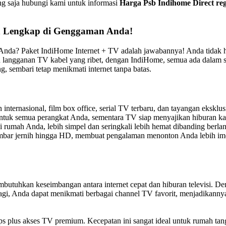
g saja hubungi kami untuk informasi
Harga Psb Indihome Direct reg
an Lengkap di Genggaman Anda!
 Anda? Paket IndiHome Internet + TV adalah jawabannya! Anda tidak han
n langganan TV kabel yang ribet, dengan IndiHome, semua ada dalam s
ng, sembari tetap menikmati internet tanpa batas.
internasional, film box office, serial TV terbaru, dan tayangan eksklu
untuk semua perangkat Anda, sementara TV siap menyajikan hiburan ka
i rumah Anda, lebih simpel dan seringkali lebih hemat dibanding berla
ar jernih hingga HD, membuat pengalaman menonton Anda lebih ime
butuhkan keseimbangan antara internet cepat dan hiburan televisi. De
agi, Anda dapat menikmati berbagai channel TV favorit, menjadikanny
 plus akses TV premium. Kecepatan ini sangat ideal untuk rumah tang