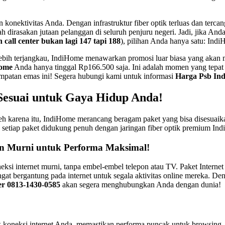
 konektivitas Anda. Dengan infrastruktur fiber optik terluas dan terc
lah dirasakan jutaan pelanggan di seluruh penjuru negeri. Jadi, jika A
ll center bukan lagi 147 tapi 188
), pilihan Anda hanya satu: Ind
 lebih terjangkau, IndiHome menawarkan promosi luar biasa yang aka
home
Anda hanya tinggal Rp166.500 saja. Ini adalah momen yang tepat u
patan emas ini! Segera hubungi kami untuk informasi
Harga Psb Ind
 Sesuai untuk Gaya Hidup Anda!
eh karena itu, IndiHome merancang beragam paket yang bisa disesuaikan
t, setiap paket didukung penuh dengan jaringan fiber optik premium I
tan Murni untuk Performa Maksimal!
si internet murni, tanpa embel-embel telepon atau TV. Paket Internet
angat bergantung pada internet untuk segala aktivitas online mereka. D
er 0813-1430-0585
akan segera menghubungkan Anda dengan dunia!
 koneksi internet Anda, memastikan performa puncak untuk browsing,