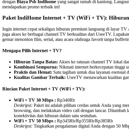
dengan
Biaya Psb Indihome
yang sangat ramah di kantong. Langsun
mendapatkan promo terbaik ini!
Paket IndiHome Internet + TV (WiFi + TV): Hibur
Ingin internet cepat sekaligus hiburan premium langsung di layar TV
juga akses ke berbagai channel TV berkualitas dari UseeTV. Lupaka
gemar menonton film, serial, atau acara olahraga favorit tanpa bufferi
Mengapa Pilih Internet + TV?
Hiburan Tanpa Batas:
Akses ke ratusan channel TV lokal dan 
Kombinasi Sempurna:
Nikmati internet berkecepatan tinggi 
Praktis dan Hemat:
Satu tagihan untuk dua layanan esensial d
Kualitas Gambar Terbaik:
UseeTV menawarkan kualitas gamb
Rincian Paket Internet + TV (WiFi + TV):
WiFi + TV 30 Mbps :
Rp340Rb
Deskripsi:
Paket ini adalah pilihan cerdas untuk Anda yang mem
browsing, dan melakukan video call dengan lancar. Ditambah l
konektivitas dan hiburan dalam satu sentuhan.
WiFi + TV 50 Mbps :
Rp345Rb/Rp355Rb/Rp385Rb
Deskripsi:
Tingkatkan pengalaman digital Anda dengan 50 Mbps