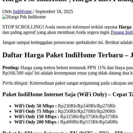
Oleh
IndiHome
/
September 18, 2025
STOP SCROLLING! Anda mencari informasi terkini seputar
Harga 
dan paling agresif yang akan membuat Anda segera ingin
Pasang In
Jangan sampai ketinggalan penawaran spektakuler ini. Berikut adalah
Daftar Harga Paket IndiHome Terbaru – 
Penting:
Harga yang tertera belum termasuk PPN 11% dan biay
Rp166.500 saja! Ini adalah kesempatan emas yang tidak datang dua ka
Perlu diingat:
Ketersediaan paket sangat tergantung pada cakupan are
Paket IndiHome Internet Saja (WiFi Only) – Cepat T
WiFi Only 50 Mbps :
Rp230Rb/Rp240Rb/Rp270Rb
WiFi Only 75 Mbps :
Rp250Rb/Rp270Rb/Rp290Rb
WiFi Only 150 Mbps :
Rp325Rb/Rp375Rb/Rp375Rb
WiFi Only 200 Mbps :
Rp490Rb/Rp515Rb/Rp540Rb