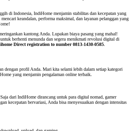
anggih di Indonesia, IndiHome menjamin stabilitas dan kecepatan yang
nda mencari keandalan, performa maksimal, dan layanan pelanggan yang
iHome!
n meringankan kantong Anda. Lupakan biaya pasang yang mahal!
ntuk berhenti menunda dan segera menikmati revolusi digital di
ihome Direct registration to number 0813-1430-0585
.
 dengan profil Anda. Mari kita selami lebih dalam setiap kategori
ndiHome yang menjamin pengalaman online terbaik.
 Saja dari IndiHome dirancang untuk para digital nomad, gamer
engan kecepatan bervariasi, Anda bisa menyesuaikan dengan intensitas
 download, upload, dan gaming.