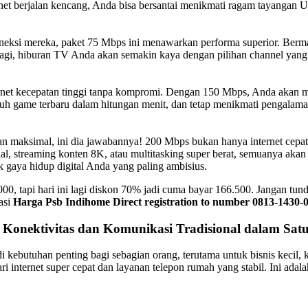
rnet berjalan kencang, Anda bisa bersantai menikmati ragam tayangan U
eksi mereka, paket 75 Mbps ini menawarkan performa superior. Bermain
lagi, hiburan TV Anda akan semakin kaya dengan pilihan channel yan
ernet kecepatan tinggi tanpa kompromi. Dengan 150 Mbps, Anda akan me
duh game terbaru dalam hitungan menit, dan tetap menikmati pengalam
n maksimal, ini dia jawabannya! 200 Mbps bukan hanya internet cepat,
nal, streaming konten 8K, atau multitasking super berat, semuanya ak
k gaya hidup digital Anda yang paling ambisius.
tapi hari ini lagi diskon 70% jadi cuma bayar 166.500. Jangan tunda 
asi
Harga Psb Indihome Direct registration to number 0813-1430-
): Konektivitas dan Komunikasi Tradisional dalam Sa
i kebutuhan penting bagi sebagian orang, terutama untuk bisnis kecil, 
internet super cepat dan layanan telepon rumah yang stabil. Ini adala