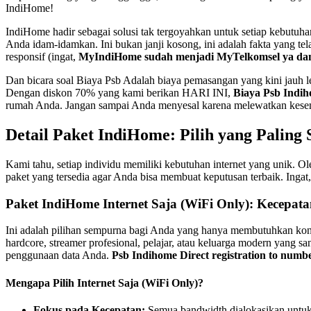
IndiHome!
IndiHome hadir sebagai solusi tak tergoyahkan untuk setiap kebutuhan
Anda idam-idamkan. Ini bukan janji kosong, ini adalah fakta yang te
responsif (ingat,
MyIndiHome sudah menjadi MyTelkomsel ya dan ca
Dan bicara soal Biaya Psb Adalah biaya pemasangan yang kini jauh
Dengan diskon 70% yang kami berikan HARI INI,
Biaya Psb Indi
rumah Anda. Jangan sampai Anda menyesal karena melewatkan kesem
Detail Paket IndiHome: Pilih yang Paling
Kami tahu, setiap individu memiliki kebutuhan internet yang unik. Ol
paket yang tersedia agar Anda bisa membuat keputusan terbaik. Inga
Paket IndiHome Internet Saja (WiFi Only): Kecepa
Ini adalah pilihan sempurna bagi Anda yang hanya membutuhkan konek
hardcore, streamer profesional, pelajar, atau keluarga modern yang s
penggunaan data Anda.
Psb Indihome Direct registration to numb
Mengapa Pilih Internet Saja (WiFi Only)?
Fokus pada Kecepatan:
Semua bandwidth dialokasikan untuk