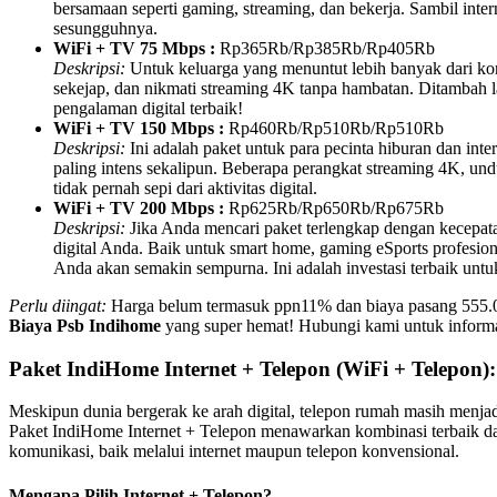
bersamaan seperti gaming, streaming, dan bekerja. Sambil inte
sesungguhnya.
WiFi + TV 75 Mbps :
Rp365Rb/Rp385Rb/Rp405Rb
Deskripsi:
Untuk keluarga yang menuntut lebih banyak dari kon
sekejap, dan nikmati streaming 4K tanpa hambatan. Ditambah 
pengalaman digital terbaik!
WiFi + TV 150 Mbps :
Rp460Rb/Rp510Rb/Rp510Rb
Deskripsi:
Ini adalah paket untuk para pecinta hiburan dan int
paling intens sekalipun. Beberapa perangkat streaming 4K, un
tidak pernah sepi dari aktivitas digital.
WiFi + TV 200 Mbps :
Rp625Rb/Rp650Rb/Rp675Rb
Deskripsi:
Jika Anda mencari paket terlengkap dengan kecepata
digital Anda. Baik untuk smart home, gaming eSports profesio
Anda akan semakin sempurna. Ini adalah investasi terbaik untu
Perlu diingat:
Harga belum termasuk ppn11% dan biaya pasang 555.000, 
Biaya Psb Indihome
yang super hemat! Hubungi kami untuk inform
Paket IndiHome Internet + Telepon (WiFi + Telepon
Meskipun dunia bergerak ke arah digital, telepon rumah masih menjad
Paket IndiHome Internet + Telepon menawarkan kombinasi terbaik dari 
komunikasi, baik melalui internet maupun telepon konvensional.
Mengapa Pilih Internet + Telepon?