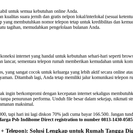
stabil untuk semua kebutuhan online Anda.
ualitas suara jernih dan gratis nelpon lokal/interlokal (sesuai ketentu
tup yang membutuhkan nomor telepon tetap untuk kredibilitas dan kem
atu tagihan, memudahkan pengelolaan bulanan Anda.
neksi internet yang handal untuk kebutuhan sehari-hari seperti brows
lan lancar, sementara telepon rumah memberikan kemudahan untuk komu
, yang sangat cocok untuk keluarga yang lebih aktif secara online at
yaman. Ditambah lagi, Anda tetap memiliki jalur komunikasi telepon r
idak ingin berkompromi dengan kecepatan internet sekaligus membutu
n tanpa penurunan performa. Unduh file besar dalam sekejap, nikmati s
nyamanan maksimal.
 tapi hari ini lagi diskon 70% jadi cuma bayar 166.500. Jangan tund
Harga Psb Indihome Direct registration to number 0813-1430-0585
 + Telepon): Solusi Lengkap untuk Rumah Tangga Dig