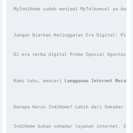
MyIndiHome sudah menjadi MyTelkomsel ya dan 
Jangan Biarkan Ketinggalan Era Digital: Pili
Di era serba digital Promo Spesial Agustus 2
Kami tahu, mencari 
Langganan Internet Murah
 
Kenapa Harus IndiHome? Lebih dari Sekadar In
IndiHome bukan sekadar layanan internet. Ini