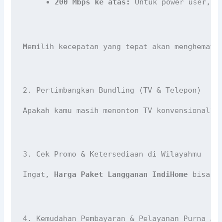
200 Mbps ke atas:
 Untuk power user, k
Memilih kecepatan yang tepat akan menghemat 
2. Pertimbangkan Bundling (TV & Telepon)
Apakah kamu masih menonton TV konvensional? 
3. Cek Promo & Ketersediaan di Wilayahmu
Ingat, 
Harga Paket Langganan IndiHome
 bisa b
4. Kemudahan Pembayaran & Pelayanan Purna Ju