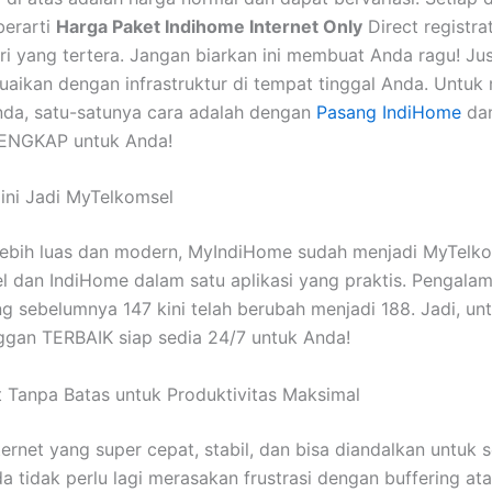
berarti
Harga Paket Indihome Internet Only
Direct registr
ri yang tertera. Jangan biarkan ini membuat Anda ragu! Ju
aikan dengan infrastruktur di tempat tinggal Anda. Untuk
nda, satu-satunya cara adalah dengan
Pasang IndiHome
dan
LENGKAP untuk Anda!
ini Jadi MyTelkomsel
 lebih luas dan modern, MyIndiHome sudah menjadi MyTelkom
l dan IndiHome dalam satu aplikasi yang praktis. Pengala
yang sebelumnya 147 kini telah berubah menjadi 188. Jadi, u
ggan TERBAIK siap sedia 24/7 untuk Anda!
t Tanpa Batas untuk Produktivitas Maksimal
ernet yang super cepat, stabil, dan bisa diandalkan untuk 
a tidak perlu lagi merasakan frustrasi dengan buffering atau