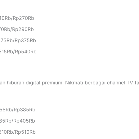
240Rb/Rp270Rb
270Rb/Rp290Rb
p375Rb/Rp375Rb
p515Rb/Rp540Rb
an hiburan digital premium. Nikmati berbagai channel TV f
355Rb/Rp385Rb
385Rb/Rp405Rb
p510Rb/Rp510Rb