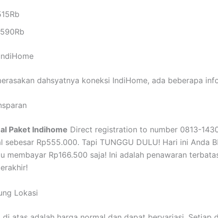
515Rb
p590Rb
 IndiHome
erasakan dahsyatnya koneksi IndiHome, ada beberapa info
nsparan
al Paket Indihome
Direct registration to number 0813-143
rmal sebesar Rp555.000. Tapi TUNGGU DULU! Hari ini And
lu membayar Rp166.500 saja! Ini adalah penawaran terbata
rakhir!
ung Lokasi
 di atas adalah harga normal dan dapat bervariasi. Setiap