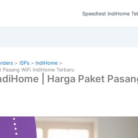
a
Speedtest IndiHome Te
viders
ISPs
IndiHome
t Pasang WiFi IndiHome Terbaru
ndiHome | Harga Paket Pasan