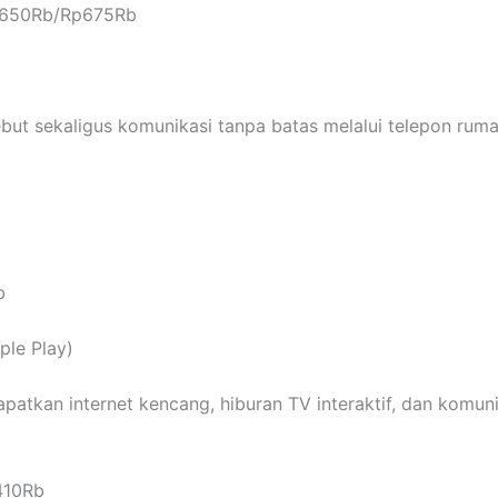
p650Rb/Rp675Rb
ut sekaligus komunikasi tanpa batas melalui telepon ruma
b
b
b
ple Play)
patkan internet kencang, hiburan TV interaktif, dan komun
410Rb