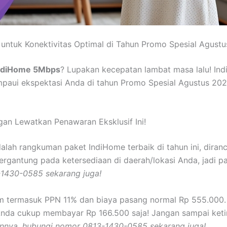
ntuk Konektivitas Optimal di Tahun Promo Spesial Agustu
ndiHome 5Mbps
? Lupakan kecepatan lambat masa lalu! In
ampaui ekspektasi Anda di tahun Promo Spesial Agustus 20
an Lewatkan Penawaran Eksklusif Ini!
adalah rangkuman paket IndiHome terbaik di tahun ini, dir
ergantung pada ketersediaan di daerah/lokasi Anda, jadi p
-1430-0585 sekarang juga!
m termasuk PPN 11% dan biaya pasang normal Rp 555.000. 
Anda cukup membayar Rp 166.500 saja! Jangan sampai keti
innya, hubungi nomor 0813-1430-0585 sekarang juga!