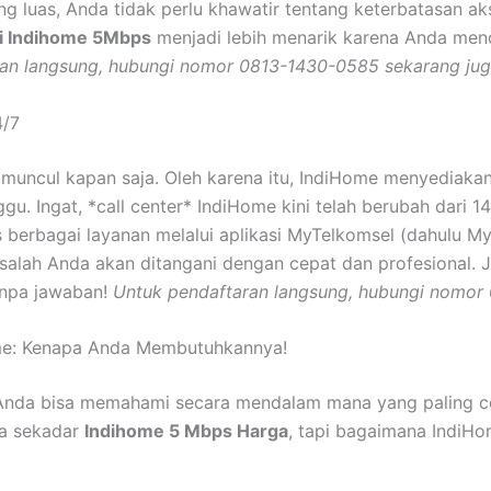
luas, Anda tidak perlu khawatir tentang keterbatasan akses 
i Indihome 5Mbps
menjadi lebih menarik karena Anda mend
an langsung, hubungi nomor 0813-1430-0585 sekarang jug
4/7
uncul kapan saja. Oleh karena itu, IndiHome menyediakan
u. Ingat, *call center* IndiHome kini telah berubah dari 1
s berbagai layanan melalui aplikasi MyTelkomsel (dahulu MyI
alah Anda akan ditangani dengan cepat dan profesional. 
anpa jawaban!
Untuk pendaftaran langsung, hubungi nomor
ome: Kenapa Anda Membutuhkannya!
r Anda bisa memahami secara mendalam mana yang paling co
ya sekadar
Indihome 5 Mbps Harga
, tapi bagaimana IndiH