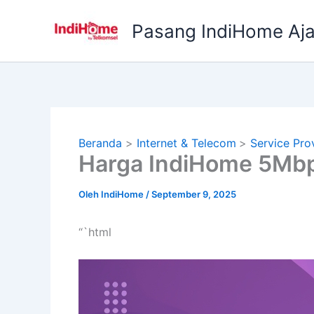
Lewati
ke
Pasang IndiHome Aj
konten
Beranda
Internet & Telecom
Service Pro
Harga IndiHome 5Mbp
Oleh
IndiHome
/
September 9, 2025
“`html