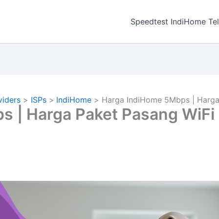
a
Speedtest IndiHome Te
viders
ISPs
IndiHome
Harga IndiHome 5Mbps | Harga
s | Harga Paket Pasang WiFi