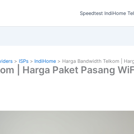
a
Speedtest IndiHome Te
viders
ISPs
IndiHome
Harga Bandwidth Telkom | Harg
om | Harga Paket Pasang WiF