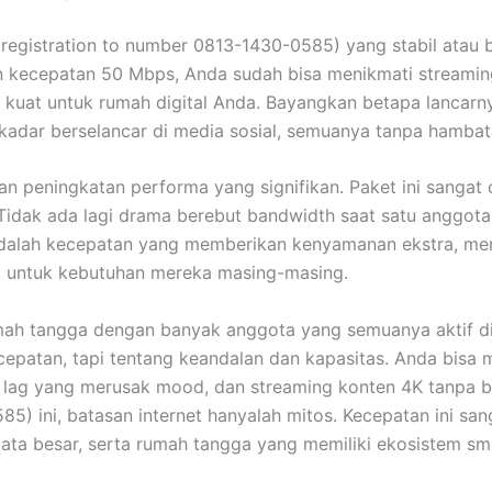
 registration to number 0813-1430-0585) yang stabil atau
 kecepatan 50 Mbps, Anda sudah bisa menikmati streaming 
si kuat untuk rumah digital Anda. Bayangkan betapa lancarn
sekadar berselancar di media sosial, semuanya tanpa hambat
 peningkatan performa yang signifikan. Paket ini sangat 
Tidak ada lagi drama berebut bandwidth saat satu anggota
Ini adalah kecepatan yang memberikan kenyamanan ekstra, m
 untuk kebutuhan mereka masing-masing.
rumah tangga dengan banyak anggota yang semuanya aktif d
cepatan, tapi tentang keandalan dan kapasitas. Anda bisa 
 lag yang merusak mood, dan streaming konten 4K tanpa b
5) ini, batasan internet hanyalah mitos. Kecepatan ini san
ta besar, serta rumah tangga yang memiliki ekosistem s