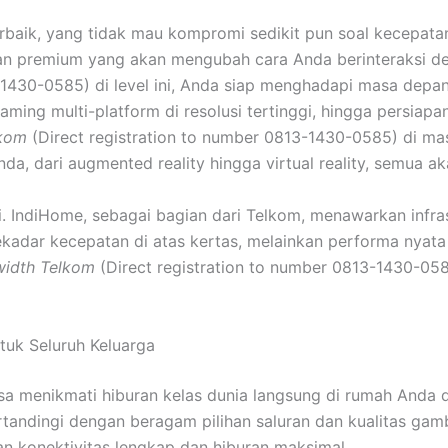
baik, yang tidak mau kompromi sedikit pun soal kecepat
atan premium yang akan mengubah cara Anda berinteraksi d
-1430-0585) di level ini, Anda siap menghadapi masa depan
ming multi-platform di resolusi tertinggi, hingga persiap
lkom
(Direct registration to number 0813-1430-0585) di ma
da, dari augmented reality hingga virtual reality, semua ak
ci. IndiHome, sebagai bagian dari Telkom, menawarkan infras
sekadar kecepatan di atas kertas, melainkan performa nyata
idth Telkom
(Direct registration to number 0813-1430-058
tuk Seluruh Keluarga
isa menikmati hiburan kelas dunia langsung di rumah Anda 
andingi dengan beragam pilihan saluran dan kualitas gamb
 konektivitas lengkap dan hiburan maksimal.