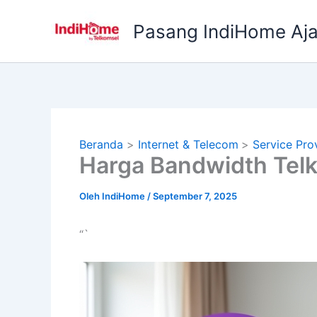
Lewati
ke
Pasang IndiHome Aj
konten
Beranda
Internet & Telecom
Service Pro
Harga Bandwidth Telk
Oleh
IndiHome
/
September 7, 2025
“`