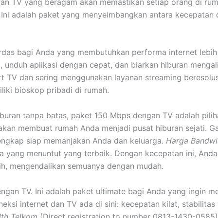
uran TV yang beragam akan memastikan setiap orang di ru
. Ini adalah paket yang menyeimbangkan antara kecepatan d
rdas bagi Anda yang membutuhkan performa internet lebih 
 unduh aplikasi dengan cepat, dan biarkan hiburan mengalir
t TV dan sering menggunakan layanan streaming beresolu
liki bioskop pribadi di rumah.
uran tanpa batas, paket 150 Mbps dengan TV adalah pilihan
kan membuat rumah Anda menjadi pusat hiburan sejati. Gam
lengkap siap memanjakan Anda dan keluarga.
Harga Bandwi
a yang menuntut yang terbaik. Dengan kecepatan ini, Anda
ih, mengendalikan semuanya dengan mudah.
gan TV. Ini adalah paket ultimate bagi Anda yang ingin me
si internet dan TV ada di sini: kecepatan kilat, stabilitas 
th Telkom
(Direct registration to number 0813-1430-0585) 