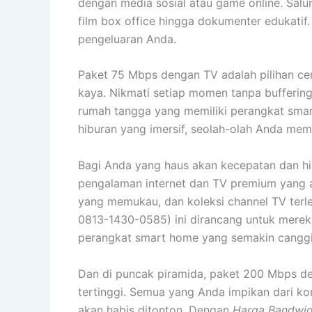
dengan media sosial atau game online. Sal
film box office hingga dokumenter edukatif
pengeluaran Anda.
Paket 75 Mbps dengan TV adalah pilihan ce
kaya. Nikmati setiap momen tanpa buffering,
rumah tangga yang memiliki perangkat smar
hiburan yang imersif, seolah-olah Anda memi
Bagi Anda yang haus akan kecepatan dan hib
pengalaman internet dan TV premium yang a
yang memukau, dan koleksi channel TV ter
0813-1430-0585) ini dirancang untuk merek
perangkat smart home yang semakin cangg
Dan di puncak piramida, paket 200 Mbps den
tertinggi. Semua yang Anda impikan dari konek
akan habis ditonton. Dengan
Harga Bandwid