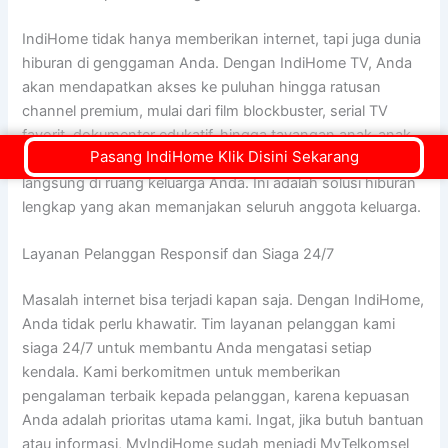
IndiHome tidak hanya memberikan internet, tapi juga dunia
hiburan di genggaman Anda. Dengan IndiHome TV, Anda
akan mendapatkan akses ke puluhan hingga ratusan
channel premium, mulai dari film blockbuster, serial TV
favorit, dokumenter edukatif, hingga tayangan anak-anak.
Pasang IndiHome Klik Disini Sekarang
Nikmati kualitas gambar jernih dan suara menggelegar
langsung di ruang keluarga Anda. Ini adalah solusi hiburan
lengkap yang akan memanjakan seluruh anggota keluarga.
Layanan Pelanggan Responsif dan Siaga 24/7
Masalah internet bisa terjadi kapan saja. Dengan IndiHome,
Anda tidak perlu khawatir. Tim layanan pelanggan kami
siaga 24/7 untuk membantu Anda mengatasi setiap
kendala. Kami berkomitmen untuk memberikan
pengalaman terbaik kepada pelanggan, karena kepuasan
Anda adalah prioritas utama kami. Ingat, jika butuh bantuan
atau informasi, MyIndiHome sudah menjadi MyTelkomsel