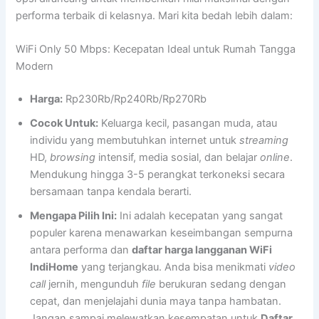
performa terbaik di kelasnya. Mari kita bedah lebih dalam:
WiFi Only 50 Mbps: Kecepatan Ideal untuk Rumah Tangga
Modern
Harga:
Rp230Rb/Rp240Rb/Rp270Rb
Cocok Untuk:
Keluarga kecil, pasangan muda, atau
individu yang membutuhkan internet untuk
streaming
HD,
browsing
intensif, media sosial, dan belajar
online
.
Mendukung hingga 3-5 perangkat terkoneksi secara
bersamaan tanpa kendala berarti.
Mengapa Pilih Ini:
Ini adalah kecepatan yang sangat
populer karena menawarkan keseimbangan sempurna
antara performa dan
daftar harga langganan WiFi
IndiHome
yang terjangkau. Anda bisa menikmati
video
call
jernih, mengunduh
file
berukuran sedang dengan
cepat, dan menjelajahi dunia maya tanpa hambatan.
Jangan sampai melewatkan kesempatan untuk
Daftar