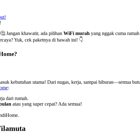
!
🤔 Jangan khawatir, ada pilihan
WiFi murah
yang nggak cuma ramah di
rcaya? Yuk, cek paketnya di bawah ini! 👇
iHome?
masuk kebutuhan utama! Dari nugas, kerja, sampai hiburan—semua butuh
Home
:
ja dari rumah.
 bulan
atau yang super cepat? Ada semua!
IndiHome.
Tilamuta