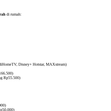
rah
di rumah:
ndiHomeTV, Disney+ Hotstar, MAXstream)
166.500)
ng Rp55.500)
000)
p50.000)