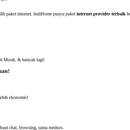
ilih paket internet. IndiHome punya paket
internet provider terbaik
bu
t Musik, & banyak lagi!
uan!
lebih ekonomis!
r buat chat, browsing, sama medsos.