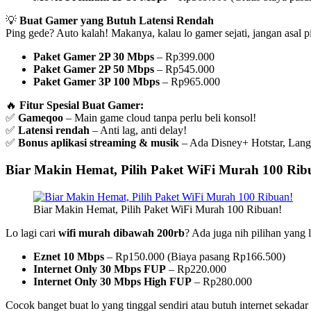
💡
Buat Gamer yang Butuh Latensi Rendah
Ping gede? Auto kalah! Makanya, kalau lo gamer sejati, jangan asal p
Paket Gamer 2P 30 Mbps
– Rp399.000
Paket Gamer 2P 50 Mbps
– Rp545.000
Paket Gamer 3P 100 Mbps
– Rp965.000
🔥
Fitur Spesial Buat Gamer:
✅
Gameqoo
– Main game cloud tanpa perlu beli konsol!
✅
Latensi rendah
– Anti lag, anti delay!
✅
Bonus aplikasi streaming & musik
– Ada Disney+ Hotstar, Langi
Biar Makin Hemat, Pilih Paket WiFi Murah 100 Rib
Biar Makin Hemat, Pilih Paket WiFi Murah 100 Ribuan!
Lo lagi cari
wifi murah dibawah 200rb
? Ada juga nih pilihan yang 
Eznet 10 Mbps
– Rp150.000 (Biaya pasang Rp166.500)
Internet Only 30 Mbps FUP
– Rp220.000
Internet Only 30 Mbps High FUP
– Rp280.000
Cocok banget buat lo yang tinggal sendiri atau butuh internet sekada