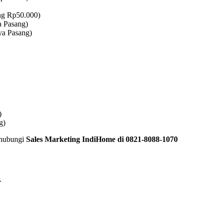
ng Rp50.000)
a Pasang)
ya Pasang)
)
g)
 hubungi
Sales Marketing IndiHome di 0821-8088-1070
.