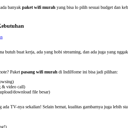
, ada banyak
paket wifi murah
yang bisa lo pilih sesuai budget dan k
Kebutuhan
a butuh buat kerja, ada yang hobi streaming, dan ada juga yang ngga
emote? Paket
pasang wifi murah
di IndiHome ini bisa jadi pilihan:
rowsing)
 & video call)
upload/download file besar)
g ada TV-nya sekalian! Selain hemat, kualitas gambarnya juga lebih stab
ng!)