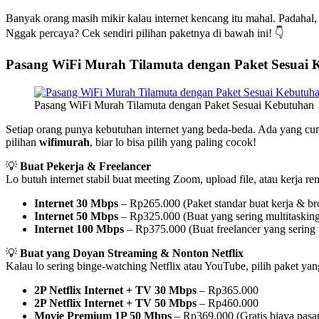
Banyak orang masih mikir kalau internet kencang itu mahal. Padahal
Nggak percaya? Cek sendiri pilihan paketnya di bawah ini! 👇
Pasang WiFi Murah Tilamuta dengan Paket Sesuai 
Pasang WiFi Murah Tilamuta dengan Paket Sesuai Kebutuhan
Setiap orang punya kebutuhan internet yang beda-beda. Ada yang cum
pilihan
wifimurah
, biar lo bisa pilih yang paling cocok!
💡
Buat Pekerja & Freelancer
Lo butuh internet stabil buat meeting Zoom, upload file, atau kerja r
Internet 30 Mbps
– Rp265.000 (Paket standar buat kerja & b
Internet 50 Mbps
– Rp325.000 (Buat yang sering multitasking
Internet 100 Mbps
– Rp375.000 (Buat freelancer yang sering 
💡
Buat yang Doyan Streaming & Nonton Netflix
Kalau lo sering binge-watching Netflix atau YouTube, pilih paket yan
2P Netflix Internet + TV 30 Mbps
– Rp365.000
2P Netflix Internet + TV 50 Mbps
– Rp460.000
Movie Premium 1P 50 Mbps
– Rp369.000 (Gratis biaya pasa