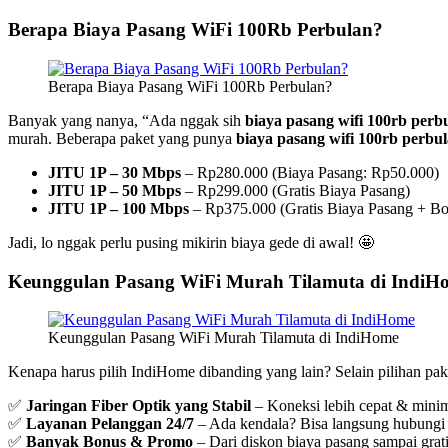
Berapa Biaya Pasang WiFi 100Rb Perbulan?
Berapa Biaya Pasang WiFi 100Rb Perbulan?
Banyak yang nanya, “Ada nggak sih
biaya pasang wifi 100rb perb
murah. Beberapa paket yang punya
biaya pasang wifi 100rb perbu
JITU 1P – 30 Mbps
– Rp280.000 (Biaya Pasang: Rp50.000)
JITU 1P – 50 Mbps
– Rp299.000 (Gratis Biaya Pasang)
JITU 1P – 100 Mbps
– Rp375.000 (Gratis Biaya Pasang + Bo
Jadi, lo nggak perlu pusing mikirin biaya gede di awal! 🤩
Keunggulan Pasang WiFi Murah Tilamuta di IndiH
Keunggulan Pasang WiFi Murah Tilamuta di IndiHome
Kenapa harus pilih IndiHome dibanding yang lain? Selain pilihan pak
✅
Jaringan Fiber Optik yang Stabil
– Koneksi lebih cepat & mini
✅
Layanan Pelanggan 24/7
– Ada kendala? Bisa langsung hubungi
✅
Banyak Bonus & Promo
– Dari diskon biaya pasang sampai grat