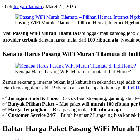
Oleh
Inayah Jannah
/
Maret 21, 2025
Pasang WiFi Murah Tilamuta – Pilihan Hemat, Internet Ngebut
Mau
Pasang WiFi Murah Tilamuta
tapi nggak mau kantong jebol? 
provider terbaik
dengan harga mulai dari
100 ribuan aja
. Nggak pe
Kenapa Harus Pasang WiFi Murah Tilamuta di Ind
Kenapa Harus Pasang WiFi Murah Tilamuta di IndiHome?
Zaman sekarang, internet bukan lagi kebutuhan sekunder, tapi udah 
tetap kencang dan stabil. Beberapa alasan kenapa lo harus pilih
Indi
✅
Jaringan Stabil & Luas
– Cocok buat streaming, gaming, atau ker
✅
Banyak Pilihan Paket
– Mau paket
wifi murah 100 ribuan per
✅
Harga Terjangkau
– Bisa pasang mulai
100 ribuan aja
.
✅
Customer Service 24/7
– Butuh bantuan? Langsung bisa kontak 
Daftar Harga Paket Pasang WiFi Murah 