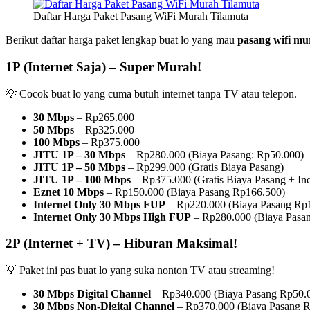
Daftar Harga Paket Pasang WiFi Murah Tilamuta
Berikut daftar harga paket lengkap buat lo yang mau
pasang wifi mu
1P (Internet Saja) – Super Murah!
💡 Cocok buat lo yang cuma butuh internet tanpa TV atau telepon.
30 Mbps
– Rp265.000
50 Mbps
– Rp325.000
100 Mbps
– Rp375.000
JITU 1P – 30 Mbps
– Rp280.000 (Biaya Pasang: Rp50.000)
JITU 1P – 50 Mbps
– Rp299.000 (Gratis Biaya Pasang)
JITU 1P – 100 Mbps
– Rp375.000 (Gratis Biaya Pasang + I
Eznet 10 Mbps
– Rp150.000 (Biaya Pasang Rp166.500)
Internet Only 30 Mbps FUP
– Rp220.000 (Biaya Pasang Rp
Internet Only 30 Mbps High FUP
– Rp280.000 (Biaya Pasa
2P (Internet + TV) – Hiburan Maksimal!
💡 Paket ini pas buat lo yang suka nonton TV atau streaming!
30 Mbps Digital Channel
– Rp340.000 (Biaya Pasang Rp50.
30 Mbps Non-Digital Channel
– Rp370.000 (Biaya Pasang R