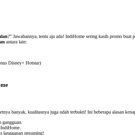
ulan
?” Jawabannya, tentu aja ada! IndiHome sering kasih promo buat p
lan
antara lain:
nus Disney+ Hotstar)
ome
etnya banyak, kualitasnya juga udah terbukti! Ini beberapa alasan ken
m gangguan.
 IndiHome.
is langganan streaming!