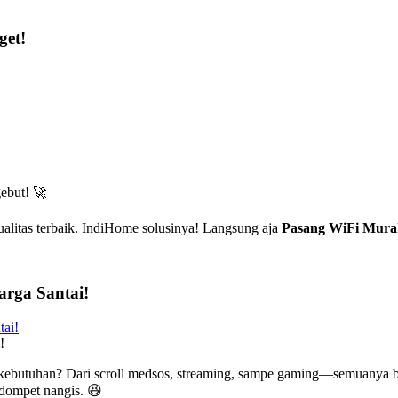
get!
ebut! 🚀
alitas terbaik. IndiHome solusinya! Langsung aja
Pasang WiFi Mura
arga Santai!
!
 kebutuhan? Dari scroll medsos, streaming, sampe gaming—semuanya b
n dompet nangis. 😆