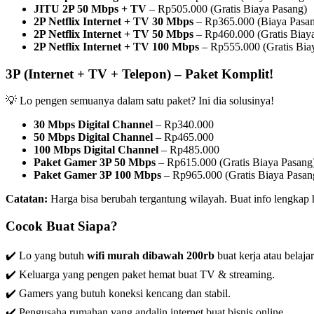
JITU 2P 50 Mbps + TV
– Rp505.000 (Gratis Biaya Pasang)
2P Netflix Internet + TV 30 Mbps
– Rp365.000 (Biaya Pasa
2P Netflix Internet + TV 50 Mbps
– Rp460.000 (Gratis Biay
2P Netflix Internet + TV 100 Mbps
– Rp555.000 (Gratis Bia
3P (Internet + TV + Telepon) – Paket Komplit!
💡 Lo pengen semuanya dalam satu paket? Ini dia solusinya!
30 Mbps Digital Channel
– Rp340.000
50 Mbps Digital Channel
– Rp465.000
100 Mbps Digital Channel
– Rp485.000
Paket Gamer 3P 50 Mbps
– Rp615.000 (Gratis Biaya Pasang
Paket Gamer 3P 100 Mbps
– Rp965.000 (Gratis Biaya Pasan
Catatan:
Harga bisa berubah tergantung wilayah. Buat info lengkap
Cocok Buat Siapa?
✔️ Lo yang butuh
wifi murah dibawah 200rb
buat kerja atau belajar
✔️ Keluarga yang pengen paket hemat buat TV & streaming.
✔️ Gamers yang butuh koneksi kencang dan stabil.
✔️ Pengusaha rumahan yang andalin internet buat bisnis online.