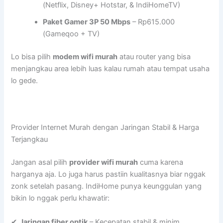
(Netflix, Disney+ Hotstar, & IndiHomeTV)
Paket Gamer 3P 50 Mbps
– Rp615.000
(Gameqoo + TV)
Lo bisa pilih
modem wifi murah
atau router yang bisa
menjangkau area lebih luas kalau rumah atau tempat usaha
lo gede.
Provider Internet Murah dengan Jaringan Stabil & Harga
Terjangkau
Jangan asal pilih
provider wifi murah
cuma karena
harganya aja. Lo juga harus pastiin kualitasnya biar nggak
zonk setelah pasang. IndiHome punya keunggulan yang
bikin lo nggak perlu khawatir:
✔
Jaringan fiber optik
– Kecepatan stabil & minim