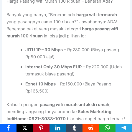
Harga Pasang Wifi Murah 100 Ribuan – Beneran Ada?
Banyak yang nanya, “Beneran ada
harga wifi termurah
yang pasangnya cuma 100 ribuan?” Jawabannya: ADA!
Beberapa paket yang masuk kategori
harga pasang wifi
murah 100 ribuan
ini bisa jadi pilihan lo:
JITU 1P – 30 Mbps
– Rp280.000 (Biaya pasang
Rp50.000 aja!)
Internet Only 30 Mbps FUP
– Rp220.000 (Udah
termasuk biaya pasang!)
Eznet 10 Mbps
– Rp150.000 (Biaya Pasang
Rp166.500)
Kalau lo pengen
pasang wifi murah untuk di rumah
,
mending langsung tanya promo ke
Sales Marketing
IndiHome: 0821-8088-1070
biar bisa dapet harga terbaik!