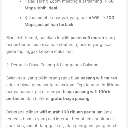
Kalau sering Zoom meeting & streaming →
50
Mbps lebih ideal
Kalau rumah lo banyak yang pakai WiFi →
100
Mbps jadi pilihan terbaik
Biar lebih hemat, pastikan lo pilih
paket wifi murah
yang
bener-bener sesuai sama kebutuhan, bukan yang asal
gede tapi nggak kepake maksimal!
2. Perhatiin Biaya Pasang & Langganan Bulanan
Salah satu yang bikin orang ragu buat
pasang wifi murah
adalah biaya pemasangan awalnya. Tapi tenang, IndiHome
punya banyak paket dengan
biaya pasang wifi 100rb
perbulan
atau bahkan
gratis biaya pasang
!
Beberapa pilihan
wifi murah 100 ribuan per bulan
juga
tersedia buat lo yang cari internet hemat. Ini cocok buat
anak kos, rumah tangga kecil, atau pengguna yang butuh