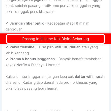
zonk setelah pasang. IndiHome punya keunggulan yang
bikin lo nggak perlu khawatir:
✔
Jaringan fiber optik
– Kecepatan stabil & minim
gangguan.
✔
Layanan pelanggan 24 jam
– Ada kendala? IndiHome
Pasang IndiHome Klik Disini Sekarang
siap bantu kapan aja.
✔
Paket fleksibel
– Bisa pilih
wifi 100 ribuan
atau yang
lebih kencang.
✔
Promo & bonus langganan
– Banyak benefit tambahan,
kayak Netflix & Disney+ Hotstar!
Kalau lo mau langganan, jangan lupa cek
daftar wifi murah
di area lo. Kadang tiap daerah ada promo khusus yang
bikin biaya pasang lebih hemat.