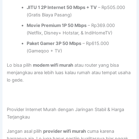
JITU 1 2P Internet 50 Mbps + TV
– Rp505.000
(Gratis Biaya Pasang)
Movie Premium 1P 50 Mbps
– Rp369.000
(Netflix, Disney+ Hotstar, & IndiHomeTV)
Paket Gamer 3P 50 Mbps
– Rp615.000
(Gameqoo + TV)
Lo bisa pilih
modem wifi murah
atau router yang bisa
menjangkau area lebih luas kalau rumah atau tempat usaha
lo gede.
Provider Internet Murah dengan Jaringan Stabil & Harga
Terjangkau
Jangan asal pilih
provider wifi murah
cuma karena
harganya aja. Lo juga harus pastiin kualitasnya biar nggak