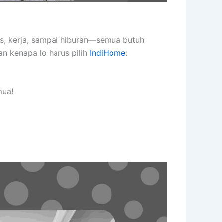
as, kerja, sampai hiburan—semua butuh
an kenapa lo harus pilih
IndiHome
:
mua!