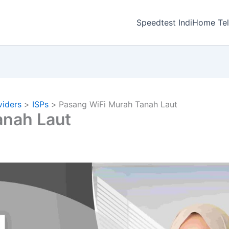
a
Speedtest IndiHome Te
viders
ISPs
Pasang WiFi Murah Tanah Laut
anah Laut