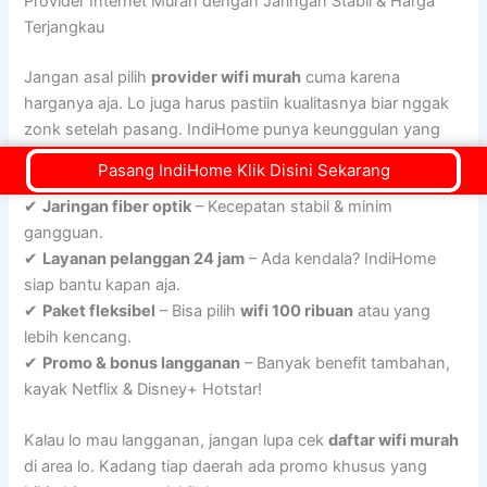
Provider Internet Murah dengan Jaringan Stabil & Harga
Terjangkau
Jangan asal pilih
provider wifi murah
cuma karena
harganya aja. Lo juga harus pastiin kualitasnya biar nggak
zonk setelah pasang. IndiHome punya keunggulan yang
bikin lo nggak perlu khawatir:
Pasang IndiHome Klik Disini Sekarang
✔
Jaringan fiber optik
– Kecepatan stabil & minim
gangguan.
✔
Layanan pelanggan 24 jam
– Ada kendala? IndiHome
siap bantu kapan aja.
✔
Paket fleksibel
– Bisa pilih
wifi 100 ribuan
atau yang
lebih kencang.
✔
Promo & bonus langganan
– Banyak benefit tambahan,
kayak Netflix & Disney+ Hotstar!
Kalau lo mau langganan, jangan lupa cek
daftar wifi murah
di area lo. Kadang tiap daerah ada promo khusus yang