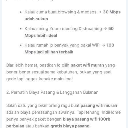
Kalau cuma buat browsing & medsos →
30 Mbps
udah cukup
Kalau sering Zoom meeting & streaming →
50
Mbps lebih ideal
Kalau rumah lo banyak yang pakai WiFi →
100
Mbps jadi pilihan terbaik
Biar lebih hemat, pastikan lo pilih
paket wifi murah
yang
bener-bener sesuai sama kebutuhan, bukan yang asal
gede tapi nggak kepake maksimal!
2. Perhatiin Biaya Pasang & Langganan Bulanan
Salah satu yang bikin orang ragu buat
pasang wifi murah
adalah biaya pemasangan awalnya. Tapi tenang, IndiHome
punya banyak paket dengan
biaya pasang wifi 100rb
perbulan
atau bahkan
gratis biaya pasang
!