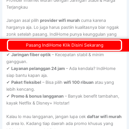
Provider Internet Murah dengan Jaringan Stabil & Harga
Terjangkau
Jangan asal pilih
provider wifi murah
cuma karena
harganya aja. Lo juga harus pastiin kualitasnya biar nggak
zonk setelah pasang. IndiHome punya keunggulan yang
bikin lo nggak perlu khawatir:
Pasang IndiHome Klik Disini Sekarang
✔
Jaringan fiber optik
– Kecepatan stabil & minim
gangguan.
✔
Layanan pelanggan 24 jam
– Ada kendala? IndiHome
siap bantu kapan aja.
✔
Paket fleksibel
– Bisa pilih
wifi 100 ribuan
atau yang
lebih kencang.
✔
Promo & bonus langganan
– Banyak benefit tambahan,
kayak Netflix & Disney+ Hotstar!
Kalau lo mau langganan, jangan lupa cek
daftar wifi murah
di area lo. Kadang tiap daerah ada promo khusus yang