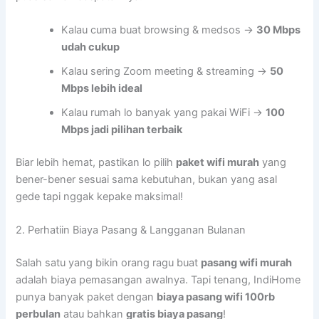
Kalau cuma buat browsing & medsos →
30 Mbps
udah cukup
Kalau sering Zoom meeting & streaming →
50
Mbps lebih ideal
Kalau rumah lo banyak yang pakai WiFi →
100
Mbps jadi pilihan terbaik
Biar lebih hemat, pastikan lo pilih
paket wifi murah
yang
bener-bener sesuai sama kebutuhan, bukan yang asal
gede tapi nggak kepake maksimal!
2. Perhatiin Biaya Pasang & Langganan Bulanan
Salah satu yang bikin orang ragu buat
pasang wifi murah
adalah biaya pemasangan awalnya. Tapi tenang, IndiHome
punya banyak paket dengan
biaya pasang wifi 100rb
perbulan
atau bahkan
gratis biaya pasang
!