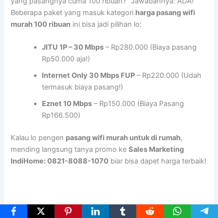
yang pasangnya cuma 100 ribuan?” Jawabannya: ADA!
Beberapa paket yang masuk kategori
harga pasang wifi
murah 100 ribuan
ini bisa jadi pilihan lo:
JITU 1P – 30 Mbps
– Rp280.000 (Biaya pasang
Rp50.000 aja!)
Internet Only 30 Mbps FUP
– Rp220.000 (Udah
termasuk biaya pasang!)
Eznet 10 Mbps
– Rp150.000 (Biaya Pasang
Rp166.500)
Kalau lo pengen
pasang wifi murah untuk di rumah
,
mending langsung tanya promo ke
Sales Marketing
IndiHome: 0821-8088-1070
biar bisa dapet harga terbaik!
Rekomendasi Wifi Murah yang Paling Worth It di Tahun Ini!