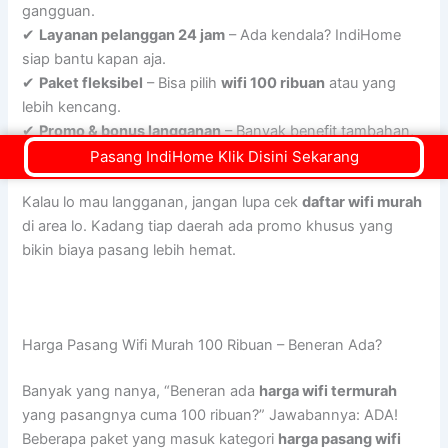
gangguan.
✔
Layanan pelanggan 24 jam
– Ada kendala? IndiHome
siap bantu kapan aja.
✔
Paket fleksibel
– Bisa pilih
wifi 100 ribuan
atau yang
lebih kencang.
✔
Promo & bonus langganan
– Banyak benefit tambahan,
kayak Netflix & Disney+ Hotstar!
Pasang IndiHome Klik Disini Sekarang
Kalau lo mau langganan, jangan lupa cek
daftar wifi murah
di area lo. Kadang tiap daerah ada promo khusus yang
bikin biaya pasang lebih hemat.
Harga Pasang Wifi Murah 100 Ribuan – Beneran Ada?
Banyak yang nanya, “Beneran ada
harga wifi termurah
yang pasangnya cuma 100 ribuan?” Jawabannya: ADA!
Beberapa paket yang masuk kategori
harga pasang wifi