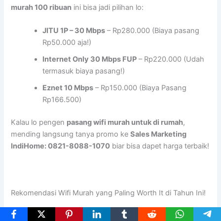
murah 100 ribuan
ini bisa jadi pilihan lo:
JITU 1P – 30 Mbps
– Rp280.000 (Biaya pasang
Rp50.000 aja!)
Internet Only 30 Mbps FUP
– Rp220.000 (Udah
termasuk biaya pasang!)
Eznet 10 Mbps
– Rp150.000 (Biaya Pasang
Rp166.500)
Kalau lo pengen
pasang wifi murah untuk di rumah
,
mending langsung tanya promo ke
Sales Marketing
IndiHome: 0821-8088-1070
biar bisa dapet harga terbaik!
Rekomendasi Wifi Murah yang Paling Worth It di Tahun Ini!
Lo masih bingung mau pilih yang mana? Nih, rekomendasi