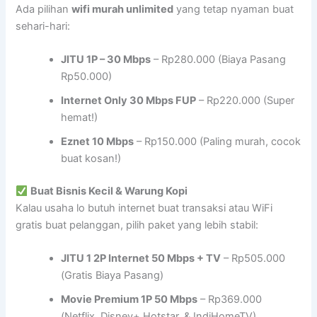
Ada pilihan
wifi murah unlimited
yang tetap nyaman buat
sehari-hari:
JITU 1P – 30 Mbps
– Rp280.000 (Biaya Pasang
Rp50.000)
Internet Only 30 Mbps FUP
– Rp220.000 (Super
hemat!)
Eznet 10 Mbps
– Rp150.000 (Paling murah, cocok
buat kosan!)
Buat Bisnis Kecil & Warung Kopi
Kalau usaha lo butuh internet buat transaksi atau WiFi
gratis buat pelanggan, pilih paket yang lebih stabil:
JITU 1 2P Internet 50 Mbps + TV
– Rp505.000
(Gratis Biaya Pasang)
Movie Premium 1P 50 Mbps
– Rp369.000
(Netflix, Disney+ Hotstar, & IndiHomeTV)