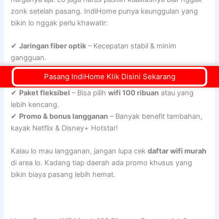
zonk setelah pasang. IndiHome punya keunggulan yang
bikin lo nggak perlu khawatir:
✔
Jaringan fiber optik
– Kecepatan stabil & minim
gangguan.
✔
Layanan pelanggan 24 jam
– Ada kendala? IndiHome
Pasang IndiHome Klik Disini Sekarang
siap bantu kapan aja.
✔
Paket fleksibel
– Bisa pilih
wifi 100 ribuan
atau yang
lebih kencang.
✔
Promo & bonus langganan
– Banyak benefit tambahan,
kayak Netflix & Disney+ Hotstar!
Kalau lo mau langganan, jangan lupa cek
daftar wifi murah
di area lo. Kadang tiap daerah ada promo khusus yang
bikin biaya pasang lebih hemat.