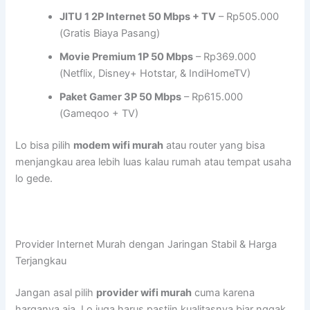
JITU 1 2P Internet 50 Mbps + TV
– Rp505.000
(Gratis Biaya Pasang)
Movie Premium 1P 50 Mbps
– Rp369.000
(Netflix, Disney+ Hotstar, & IndiHomeTV)
Paket Gamer 3P 50 Mbps
– Rp615.000
(Gameqoo + TV)
Lo bisa pilih
modem wifi murah
atau router yang bisa
menjangkau area lebih luas kalau rumah atau tempat usaha
lo gede.
Provider Internet Murah dengan Jaringan Stabil & Harga
Terjangkau
Jangan asal pilih
provider wifi murah
cuma karena
harganya aja. Lo juga harus pastiin kualitasnya biar nggak