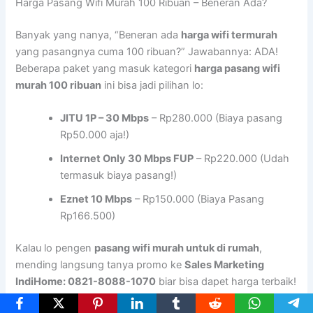
Harga Pasang Wifi Murah 100 Ribuan – Beneran Ada?
Banyak yang nanya, “Beneran ada
harga wifi termurah
yang pasangnya cuma 100 ribuan?” Jawabannya: ADA!
Beberapa paket yang masuk kategori
harga pasang wifi
murah 100 ribuan
ini bisa jadi pilihan lo:
JITU 1P – 30 Mbps
– Rp280.000 (Biaya pasang
Rp50.000 aja!)
Internet Only 30 Mbps FUP
– Rp220.000 (Udah
termasuk biaya pasang!)
Eznet 10 Mbps
– Rp150.000 (Biaya Pasang
Rp166.500)
Kalau lo pengen
pasang wifi murah untuk di rumah
,
mending langsung tanya promo ke
Sales Marketing
IndiHome: 0821-8088-1070
biar bisa dapet harga terbaik!