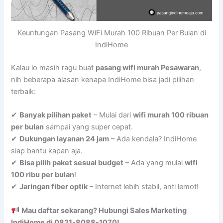
Keuntungan Pasang WiFi Murah 100 Ribuan Per Bulan di
IndiHome
Kalau lo masih ragu buat
pasang wifi murah Pesawaran
,
nih beberapa alasan kenapa IndiHome bisa jadi pilihan
terbaik:
✔
Banyak pilihan paket
– Mulai dari
wifi murah 100 ribuan
per bulan
sampai yang super cepat.
✔
Dukungan layanan 24 jam
– Ada kendala? IndiHome
siap bantu kapan aja.
✔
Bisa pilih paket sesuai budget
– Ada yang mulai
wifi
100 ribu per bulan
!
✔
Jaringan fiber optik
– Internet lebih stabil, anti lemot!
Mau daftar sekarang? Hubungi Sales Marketing
IndiHome di 0821-8088-1070!