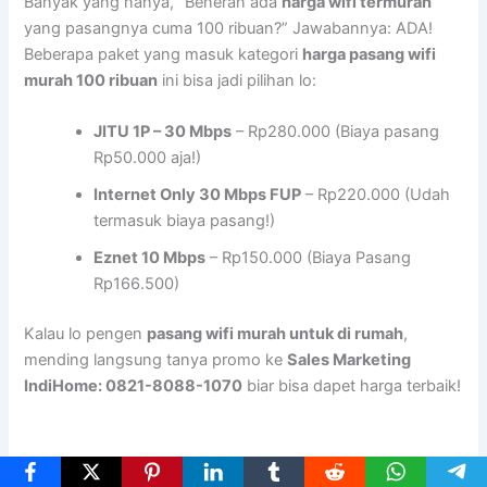
Banyak yang nanya, “Beneran ada
harga wifi termurah
yang pasangnya cuma 100 ribuan?” Jawabannya: ADA!
Beberapa paket yang masuk kategori
harga pasang wifi
murah 100 ribuan
ini bisa jadi pilihan lo:
JITU 1P – 30 Mbps
– Rp280.000 (Biaya pasang
Rp50.000 aja!)
Internet Only 30 Mbps FUP
– Rp220.000 (Udah
termasuk biaya pasang!)
Eznet 10 Mbps
– Rp150.000 (Biaya Pasang
Rp166.500)
Kalau lo pengen
pasang wifi murah untuk di rumah
,
mending langsung tanya promo ke
Sales Marketing
IndiHome: 0821-8088-1070
biar bisa dapet harga terbaik!