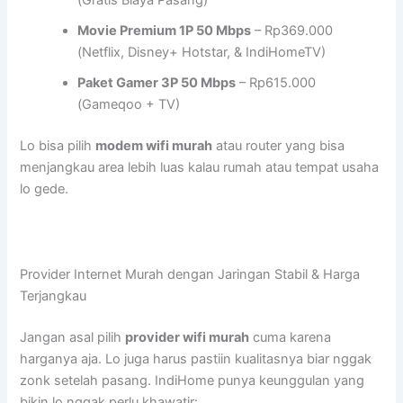
(Gratis Biaya Pasang)
Movie Premium 1P 50 Mbps
– Rp369.000
(Netflix, Disney+ Hotstar, & IndiHomeTV)
Paket Gamer 3P 50 Mbps
– Rp615.000
(Gameqoo + TV)
Lo bisa pilih
modem wifi murah
atau router yang bisa
menjangkau area lebih luas kalau rumah atau tempat usaha
lo gede.
Provider Internet Murah dengan Jaringan Stabil & Harga
Terjangkau
Jangan asal pilih
provider wifi murah
cuma karena
harganya aja. Lo juga harus pastiin kualitasnya biar nggak
zonk setelah pasang. IndiHome punya keunggulan yang
bikin lo nggak perlu khawatir: