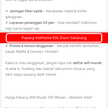
✔
Jaringan fiber optik
– Kecepatan stabil & minim
gangguan.
✔
Layanan pelanggan 24 jam
– Ada kendala? IndiHome
siap bantu kapan aja.
✔
Paket fleksibel
– Bisa pilih
wifi 100 ribuan
atau yang
Pasang IndiHome Klik Disini Sekarang
lebih kencang.
✔
Promo & bonus langganan
– Banyak benefit tambahan,
kayak Netflix & Disney+ Hotstar!
Kalau lo mau langganan, jangan lupa cek
daftar wifi murah
di area lo. Kadang tiap daerah ada promo khusus yang
bikin biaya pasang lebih hemat.
Harga Pasang Wifi Murah 100 Ribuan – Beneran Ada?