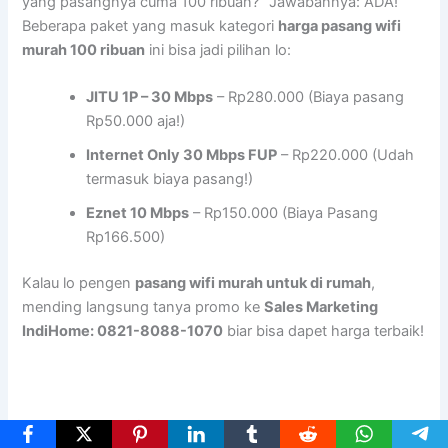
yang pasangnya cuma 100 ribuan?” Jawabannya: ADA!
Beberapa paket yang masuk kategori
harga pasang wifi
murah 100 ribuan
ini bisa jadi pilihan lo:
JITU 1P – 30 Mbps
– Rp280.000 (Biaya pasang
Rp50.000 aja!)
Internet Only 30 Mbps FUP
– Rp220.000 (Udah
termasuk biaya pasang!)
Eznet 10 Mbps
– Rp150.000 (Biaya Pasang
Rp166.500)
Kalau lo pengen
pasang wifi murah untuk di rumah
,
mending langsung tanya promo ke
Sales Marketing
IndiHome: 0821-8088-1070
biar bisa dapet harga terbaik!
Rekomendasi Wifi Murah yang Paling Worth It di Tahun Ini!