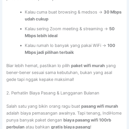
Kalau cuma buat browsing & medsos →
30 Mbps
udah cukup
Kalau sering Zoom meeting & streaming →
50
Mbps lebih ideal
Kalau rumah lo banyak yang pakai WiFi →
100
Mbps jadi pilihan terbaik
Biar lebih hemat, pastikan lo pilih
paket wifi murah
yang
bener-bener sesuai sama kebutuhan, bukan yang asal
gede tapi nggak kepake maksimal!
2. Perhatiin Biaya Pasang & Langganan Bulanan
Salah satu yang bikin orang ragu buat
pasang wifi murah
adalah biaya pemasangan awalnya. Tapi tenang, IndiHome
punya banyak paket dengan
biaya pasang wifi 100rb
perbulan
atau bahkan
gratis biaya pasang
!