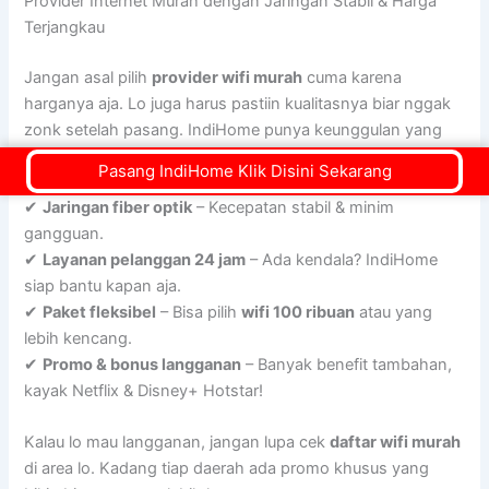
Provider Internet Murah dengan Jaringan Stabil & Harga
Terjangkau
Jangan asal pilih
provider wifi murah
cuma karena
harganya aja. Lo juga harus pastiin kualitasnya biar nggak
zonk setelah pasang. IndiHome punya keunggulan yang
bikin lo nggak perlu khawatir:
Pasang IndiHome Klik Disini Sekarang
✔
Jaringan fiber optik
– Kecepatan stabil & minim
gangguan.
✔
Layanan pelanggan 24 jam
– Ada kendala? IndiHome
siap bantu kapan aja.
✔
Paket fleksibel
– Bisa pilih
wifi 100 ribuan
atau yang
lebih kencang.
✔
Promo & bonus langganan
– Banyak benefit tambahan,
kayak Netflix & Disney+ Hotstar!
Kalau lo mau langganan, jangan lupa cek
daftar wifi murah
di area lo. Kadang tiap daerah ada promo khusus yang