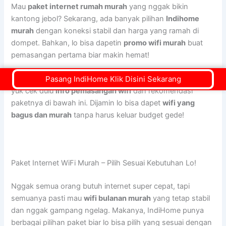
Mau
paket internet rumah murah
yang nggak bikin
kantong jebol? Sekarang, ada banyak pilihan
Indihome
murah
dengan koneksi stabil dan harga yang ramah di
dompet. Bahkan, lo bisa dapetin
promo wifi murah
buat
pemasangan pertama biar makin hemat!
Pasang IndiHome Klik Disini Sekarang
Jangan sampai salah pilih! Biar lo dapet yang paling pas,
yuk cek dulu
info pemasangan wifi
dan rekomendasi
paketnya di bawah ini. Dijamin lo bisa dapet
wifi yang
bagus dan murah
tanpa harus keluar budget gede!
Paket Internet WiFi Murah – Pilih Sesuai Kebutuhan Lo!
Nggak semua orang butuh internet super cepat, tapi
semuanya pasti mau
wifi bulanan murah
yang tetap stabil
dan nggak gampang ngelag. Makanya, IndiHome punya
berbagai pilihan paket biar lo bisa pilih yang sesuai dengan