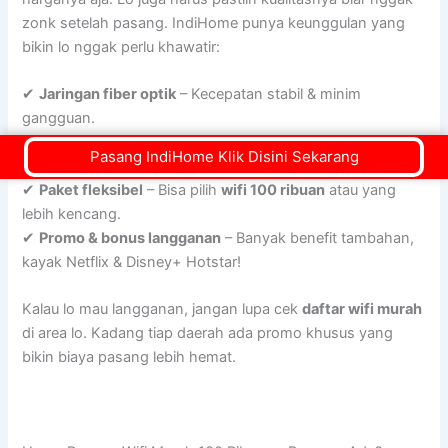
zonk setelah pasang. IndiHome punya keunggulan yang
bikin lo nggak perlu khawatir:
✔
Jaringan fiber optik
– Kecepatan stabil & minim
gangguan.
✔
Layanan pelanggan 24 jam
– Ada kendala? IndiHome
Pasang IndiHome Klik Disini Sekarang
siap bantu kapan aja.
✔
Paket fleksibel
– Bisa pilih
wifi 100 ribuan
atau yang
lebih kencang.
✔
Promo & bonus langganan
– Banyak benefit tambahan,
kayak Netflix & Disney+ Hotstar!
Kalau lo mau langganan, jangan lupa cek
daftar wifi murah
di area lo. Kadang tiap daerah ada promo khusus yang
bikin biaya pasang lebih hemat.