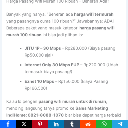
Harga Pasang Wifi Murah 100 Ribuan – Beneran Ada?
Banyak yang nanya, “Beneran ada
harga wifi termurah
yang pasangnya cuma 100 ribuan?” Jawabannya: ADA!
Beberapa paket yang masuk kategori
harga pasang wifi
murah 100 ribuan
ini bisa jadi pilihan lo:
JITU 1P – 30 Mbps
– Rp280.000 (Biaya pasang
Rp50.000 aja!)
Internet Only 30 Mbps FUP
– Rp220.000 (Udah
termasuk biaya pasang!)
Eznet 10 Mbps
– Rp150.000 (Biaya Pasang
Rp166.500)
Kalau lo pengen
pasang wifi murah untuk di rumah
,
mending langsung tanya promo ke
Sales Marketing
IndiHome: 0821-8088-1070
biar bisa dapet harga terbaik!