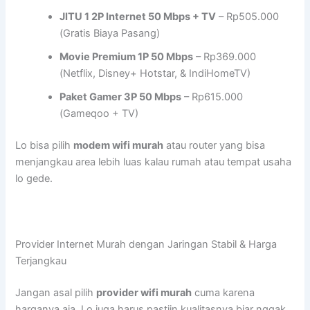
JITU 1 2P Internet 50 Mbps + TV
– Rp505.000
(Gratis Biaya Pasang)
Movie Premium 1P 50 Mbps
– Rp369.000
(Netflix, Disney+ Hotstar, & IndiHomeTV)
Paket Gamer 3P 50 Mbps
– Rp615.000
(Gameqoo + TV)
Lo bisa pilih
modem wifi murah
atau router yang bisa
menjangkau area lebih luas kalau rumah atau tempat usaha
lo gede.
Provider Internet Murah dengan Jaringan Stabil & Harga
Terjangkau
Jangan asal pilih
provider wifi murah
cuma karena
harganya aja. Lo juga harus pastiin kualitasnya biar nggak