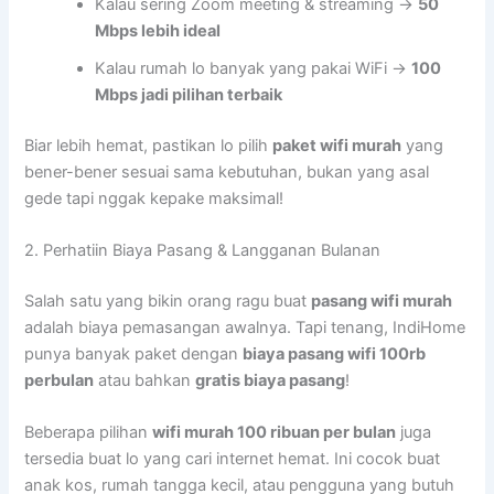
Kalau sering Zoom meeting & streaming →
50
Mbps lebih ideal
Kalau rumah lo banyak yang pakai WiFi →
100
Mbps jadi pilihan terbaik
Biar lebih hemat, pastikan lo pilih
paket wifi murah
yang
bener-bener sesuai sama kebutuhan, bukan yang asal
gede tapi nggak kepake maksimal!
2. Perhatiin Biaya Pasang & Langganan Bulanan
Salah satu yang bikin orang ragu buat
pasang wifi murah
adalah biaya pemasangan awalnya. Tapi tenang, IndiHome
punya banyak paket dengan
biaya pasang wifi 100rb
perbulan
atau bahkan
gratis biaya pasang
!
Beberapa pilihan
wifi murah 100 ribuan per bulan
juga
tersedia buat lo yang cari internet hemat. Ini cocok buat
anak kos, rumah tangga kecil, atau pengguna yang butuh