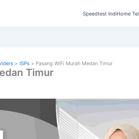
a
Speedtest IndiHome Te
viders
ISPs
Pasang WiFi Murah Medan Timur
edan Timur