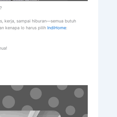
?
as, kerja, sampai hiburan—semua butuh
an kenapa lo harus pilih
IndiHome
:
mua!