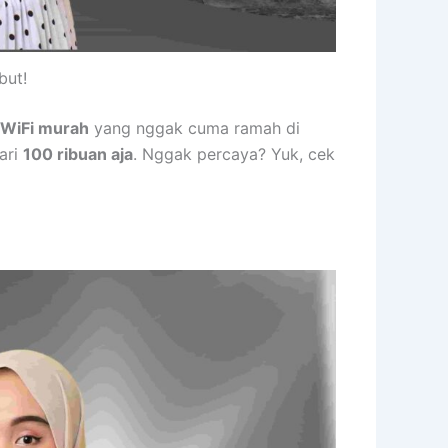
but!
n
WiFi murah
yang nggak cuma ramah di
ari
100 ribuan aja
. Nggak percaya? Yuk, cek