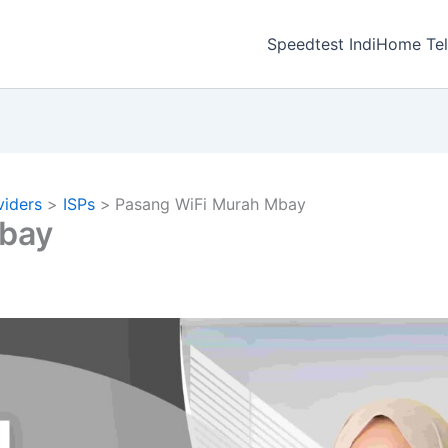
a
Speedtest IndiHome Te
viders
ISPs
Pasang WiFi Murah Mbay
bay