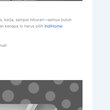
as, kerja, sampai hiburan—semua butuh
an kenapa lo harus pilih
IndiHome
:
mua!