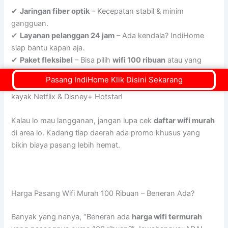
✔
Jaringan fiber optik
– Kecepatan stabil & minim
gangguan.
✔
Layanan pelanggan 24 jam
– Ada kendala? IndiHome
siap bantu kapan aja.
✔
Paket fleksibel
– Bisa pilih
wifi 100 ribuan
atau yang
lebih kencang.
Pasang IndiHome Klik Disini Sekarang
✔
Promo & bonus langganan
– Banyak benefit tambahan,
kayak Netflix & Disney+ Hotstar!
Kalau lo mau langganan, jangan lupa cek
daftar wifi murah
di area lo. Kadang tiap daerah ada promo khusus yang
bikin biaya pasang lebih hemat.
Harga Pasang Wifi Murah 100 Ribuan – Beneran Ada?
Banyak yang nanya, “Beneran ada
harga wifi termurah