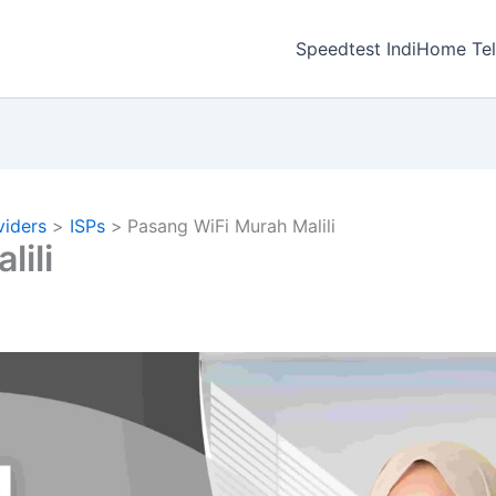
a
Speedtest IndiHome Te
viders
ISPs
Pasang WiFi Murah Malili
ili