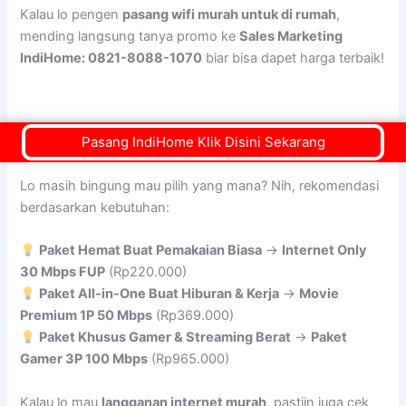
Kalau lo pengen
pasang wifi murah untuk di rumah
,
mending langsung tanya promo ke
Sales Marketing
IndiHome: 0821-8088-1070
biar bisa dapet harga terbaik!
Pasang IndiHome Klik Disini Sekarang
Rekomendasi Wifi Murah yang Paling Worth It di Tahun Ini!
Lo masih bingung mau pilih yang mana? Nih, rekomendasi
berdasarkan kebutuhan:
Paket Hemat Buat Pemakaian Biasa
→
Internet Only
30 Mbps FUP
(Rp220.000)
Paket All-in-One Buat Hiburan & Kerja
→
Movie
Premium 1P 50 Mbps
(Rp369.000)
Paket Khusus Gamer & Streaming Berat
→
Paket
Gamer 3P 100 Mbps
(Rp965.000)
Kalau lo mau
langganan internet murah
, pastiin juga cek